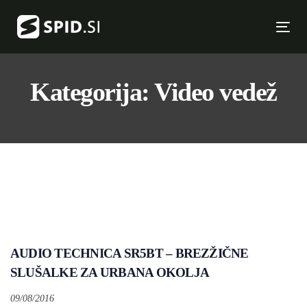
Skip
Skip
links
to
Tog
primary
nav
navigation
Skip
Kategorija: Video vedež
to
content
AUDIO TECHNICA SR5BT – BREZŽIČNE
SLUŠALKE ZA URBANA OKOLJA
09/08/2016