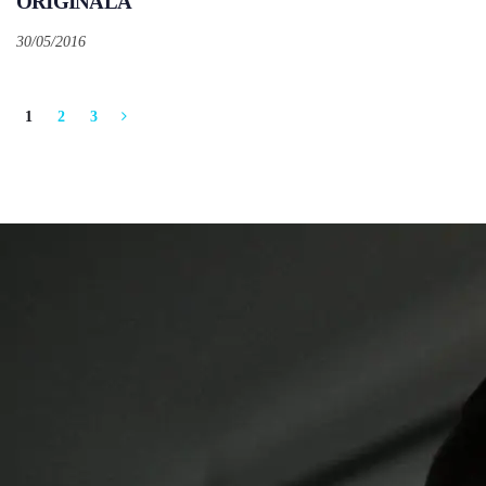
ORIGINALA
30/05/2016
1
2
3