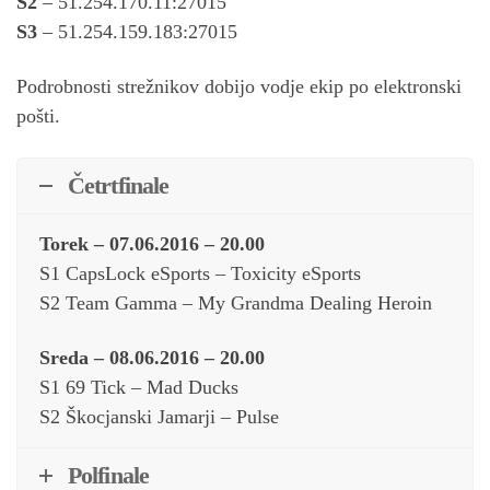
S2
– 51.254.170.11:27015
S3
– 51.254.159.183:27015
Podrobnosti strežnikov dobijo vodje ekip po elektronski
pošti.
Četrtfinale
Torek
– 07.06.2016 – 20.00
S1 CapsLock eSports – Toxicity eSports
S2 Team Gamma – My Grandma Dealing Heroin
Sreda
– 08.06.2016 – 20.00
S1 69 Tick – Mad Ducks
S2 Škocjanski Jamarji – Pulse
Polfinale