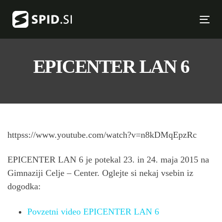
Skip
Skip
links
to
Tog
primary
nav
navigation
Skip
EPICENTER LAN 6
to
content
httpss://www.youtube.com/watch?v=n8kDMqEpzRc
EPICENTER LAN 6 je potekal 23. in 24. maja 2015 na
Gimnaziji Celje – Center. Oglejte si nekaj vsebin iz
dogodka:
Povzetni video EPICENTER LAN 6