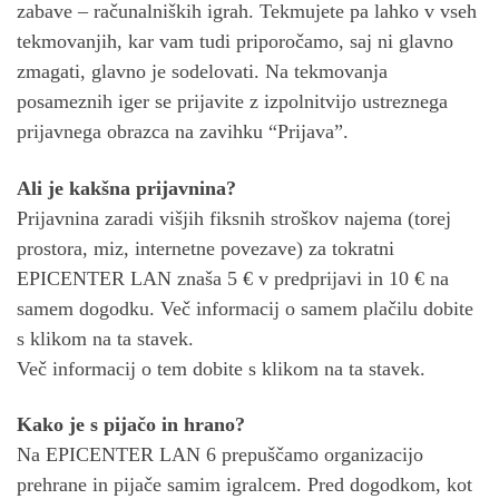
zabave – računalniških igrah. Tekmujete pa lahko v vseh
tekmovanjih, kar vam tudi priporočamo, saj ni glavno
zmagati, glavno je sodelovati. Na tekmovanja
posameznih iger se prijavite z izpolnitvijo ustreznega
prijavnega obrazca na zavihku “Prijava”.
Ali je kakšna prijavnina?
Prijavnina zaradi višjih fiksnih stroškov najema (torej
prostora, miz, internetne povezave) za tokratni
EPICENTER LAN znaša 5 € v predprijavi in 10 € na
samem dogodku. Več informacij o samem plačilu dobite
s klikom na ta stavek.
Več informacij o tem dobite s klikom na ta stavek.
Kako je s pijačo in hrano?
Na EPICENTER LAN 6 prepuščamo organizacijo
prehrane in pijače samim igralcem. Pred dogodkom, kot