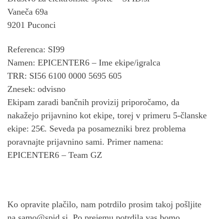
Vaneča 69a
9201 Puconci
Referenca: SI99
Namen: EPICENTER6 – Ime ekipe/igralca
TRR: SI56 6100 0000 5695 605
Znesek: odvisno
Ekipam zaradi bančnih provizij priporočamo, da
nakažejo prijavnino kot ekipe, torej v primeru 5-članske
ekipe: 25€. Seveda pa posamezniki brez problema
poravnajte prijavnino sami. Primer namena:
EPICENTER6 – Team GZ
Ko opravite plačilo, nam potrdilo prosim takoj pošljite
na
samo@spid.si
. Po prejemu potrdila vas bomo