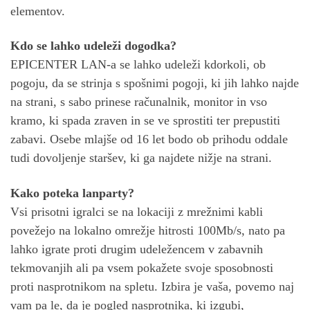
elementov.
Kdo se lahko udeleži dogodka?
EPICENTER LAN-a se lahko udeleži kdorkoli, ob
pogoju, da se strinja s spošnimi pogoji, ki jih lahko najde
na strani, s sabo prinese računalnik, monitor in vso
kramo, ki spada zraven in se ve sprostiti ter prepustiti
zabavi. Osebe mlajše od 16 let bodo ob prihodu oddale
tudi dovoljenje staršev, ki ga najdete nižje na strani.
Kako poteka lanparty?
Vsi prisotni igralci se na lokaciji z mrežnimi kabli
povežejo na lokalno omrežje hitrosti 100Mb/s, nato pa
lahko igrate proti drugim udeležencem v zabavnih
tekmovanjih ali pa vsem pokažete svoje sposobnosti
proti nasprotnikom na spletu. Izbira je vaša, povemo naj
vam pa le, da je pogled nasprotnika, ki izgubi,