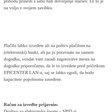
prihodu prinesti s sabo tudi dovoljenje staršev. Le to je
na voljo v svojem zavihku.
Plačilo lahko izvedete ali na pošti/s plačilom na
(elektronski) banki, ali pa jo poravnate na samem
dogodku, vendar vam zaradi zagotovitve mesta na
dogodku priporočamo, da le to izvedete pred pričetkom
EPICENTER LAN-a, saj se lahko zgodi, da bodo
kapacitete popolnoma zasedene.
Račun za izvedbe prijavnin:
Društvo za elektronske športe – SPID.si