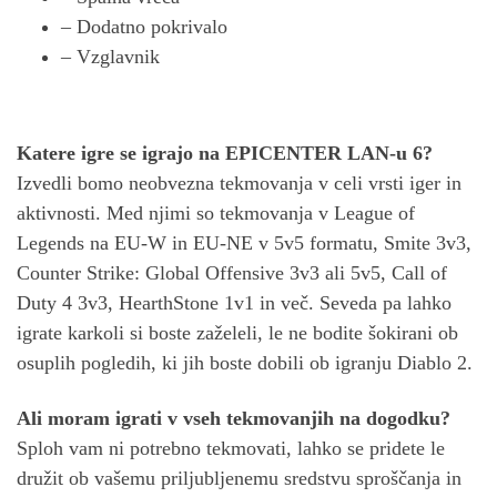
– Dodatno pokrivalo
– Vzglavnik
Katere igre se igrajo na EPICENTER LAN-u 6?
Izvedli bomo neobvezna tekmovanja v celi vrsti iger in
aktivnosti. Med njimi so tekmovanja v League of
Legends na EU-W in EU-NE v 5v5 formatu, Smite 3v3,
Counter Strike: Global Offensive 3v3 ali 5v5, Call of
Duty 4 3v3, HearthStone 1v1 in več. Seveda pa lahko
igrate karkoli si boste zaželeli, le ne bodite šokirani ob
osuplih pogledih, ki jih boste dobili ob igranju Diablo 2.
Ali moram igrati v vseh tekmovanjih na dogodku?
Sploh vam ni potrebno tekmovati, lahko se pridete le
družit ob vašemu priljubljenemu sredstvu sproščanja in