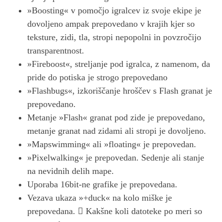
»Boosting« v pomočjo igralcev iz svoje ekipe je
dovoljeno ampak prepovedano v krajih kjer so
teksture, zidi, tla, stropi nepopolni in povzročijo
transparentnost.
»Fireboost«, streljanje pod igralca, z namenom, da
pride do potiska je strogo prepovedano
»Flashbugs«, izkoriščanje hroščev s Flash granat je
prepovedano.
Metanje »Flash« granat pod zide je prepovedano,
metanje granat nad zidami ali stropi je dovoljeno.
»Mapswimming« ali »floating« je prepovedan.
»Pixelwalking« je prepovedan. Sedenje ali stanje
na nevidnih delih mape.
Uporaba 16bit-ne grafike je prepovedana.
Vezava ukaza »+duck« na kolo miške je
prepovedana.  Kakšne koli datoteke po meri so