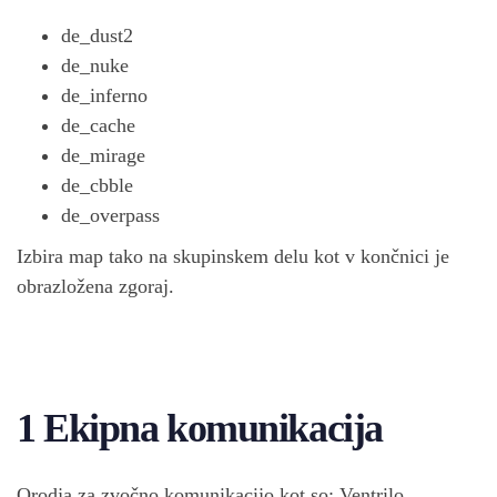
de_dust2
de_nuke
de_inferno
de_cache
de_mirage
de_cbble
de_overpass
Izbira map tako na skupinskem delu kot v končnici je
obrazložena zgoraj.
1 Ekipna komunikacija
Orodja za zvočno komunikacijo kot so: Ventrilo,