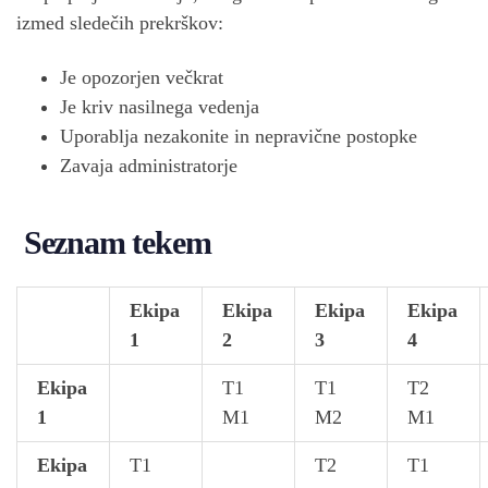
izmed sledečih prekrškov:
Je opozorjen večkrat
Je kriv nasilnega vedenja
Uporablja nezakonite in nepravične postopke
Zavaja administratorje
Seznam tekem
Ekipa
Ekipa
Ekipa
Ekipa
1
2
3
4
Ekipa
T1
T1
T2
1
M1
M2
M1
Ekipa
T1
T2
T1