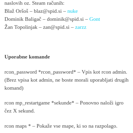
naslovih oz. Steam računih:
Blaž Oršoš –
blaz@spid.si
–
nuke
Dominik Baligač –
dominik@spid.si
–
Gont
Žan Topolinjak –
zan@spid.si
–
zarzz
Uporabne komande
rcon_password *rcon_password* – Vpis kot rcon admin.
(Brez vpisa kot admin, ne boste morali uporabljati drugih
komand)
rcon mp_restartgame *sekunde* – Ponovno naloži igro
čez X sekund.
rcon maps * – Pokaže vse mape, ki so na razpolago.