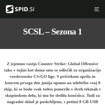
Skip
Skip
links
to
Tog
primary
nav
navigation
Skip
SCSL – Sezona 1
to
content
Z izjemno rastjo Counter Strike: Global Offensive
tako v tujini kot doma smo se odločili za organizacijo
vseslovenske CS:GO lige. S pričetkom aprila in
koncem prvega dne junija upamo na udeležbo vsaj 8
ekip, ki se bodo vsak teden pomerile v dveh tekmah v
skupinskem delu, ki mu bo sledila končnica. Tudi za
nagradni sklad je poskrbljeno, s petimi 8 GB USB