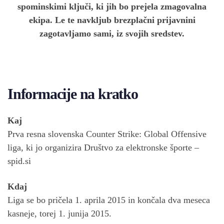
spominskimi ključi, ki jih bo prejela zmagovalna
ekipa. Le te navkljub brezplačni prijavnini
zagotavljamo sami, iz svojih sredstev.
Informacije na kratko
Kaj
Prva resna slovenska Counter Strike: Global Offensive
liga, ki jo organizira Društvo za elektronske športe –
spid.si
Kdaj
Liga se bo pričela 1. aprila 2015 in končala dva meseca
kasneje, torej 1. junija 2015.