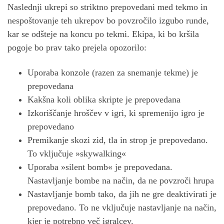
Naslednji ukrepi so striktno prepovedani med tekmo in
nespoštovanje teh ukrepov bo povzročilo izgubo runde,
kar se odšteje na koncu po tekmi. Ekipa, ki bo kršila
pogoje bo prav tako prejela opozorilo:
Uporaba konzole (razen za snemanje tekme) je
prepovedana
Kakšna koli oblika skripte je prepovedana
Izkoriščanje hroščev v igri, ki spremenijo igro je
prepovedano
Premikanje skozi zid, tla in strop je prepovedano.
To vključuje »skywalking«
Uporaba »silent bomb« je prepovedana.
Nastavljanje bombe na način, da ne povzroči hrupa
Nastavljanje bomb tako, da jih ne gre deaktivirati je
prepovedano. To ne vključuje nastavljanje na način,
kjer je potrebno več igralcev.