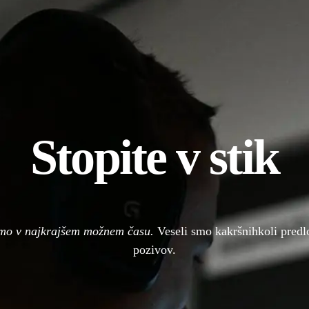
Stopite v stik
mo v najkrajšem možnem času.
Veseli smo kakršnihkoli predlo
pozivov.