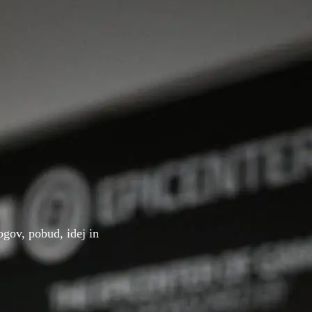
gov, pobud, idej in