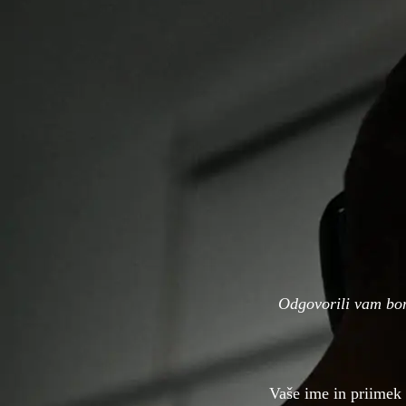
Odgovorili vam bo
Vaše ime in priimek