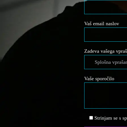
Vaš email naslov
Zadeva vašega vpraš
Vaše sporočilo
Strinjam se s s