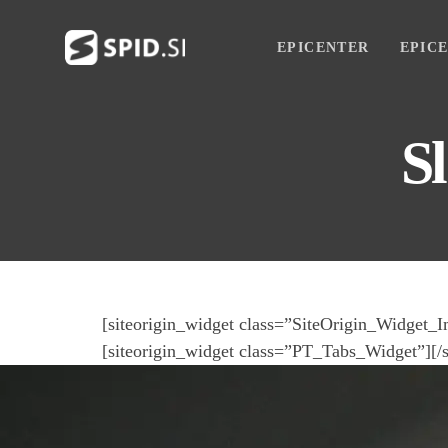
Skip
Skip
links
to
EPICENTER
EPIC
primary
navigation
Skip
S
to
content
[siteorigin_widget class=”SiteOrigin_Widget_
[siteorigin_widget class=”PT_Tabs_Widget”]
[/