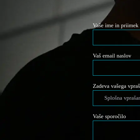
Vaše ime in priimek
Vaš email naslov
Zadeva vašega vpraš
Vaše sporočilo