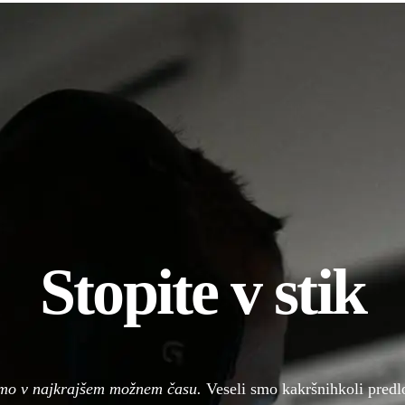
Stopite v stik
mo v najkrajšem možnem času.
Veseli smo kakršnihkoli predlo