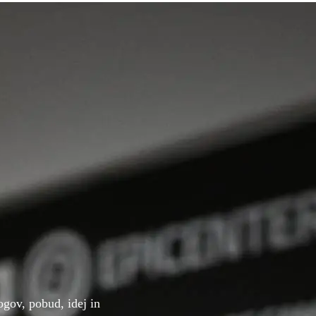
gov, pobud, idej in