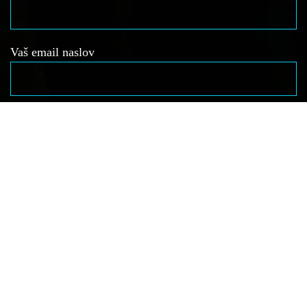
Vaš email naslov
Zadeva vašega vprašanja
Vaše sporočilo
Strinjam se s splošnimi pogoji poslovanja in