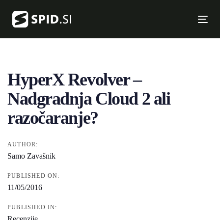
Skip
Skip
links
to
Tog
primary
nav
Post
navigation
Skip
navigation
to
HyperX Revolver –
content
Nadgradnja Cloud 2 ali
razočaranje?
AUTHOR:
Samo Zavašnik
PUBLISHED ON:
11/05/2016
PUBLISHED IN:
Recenzije