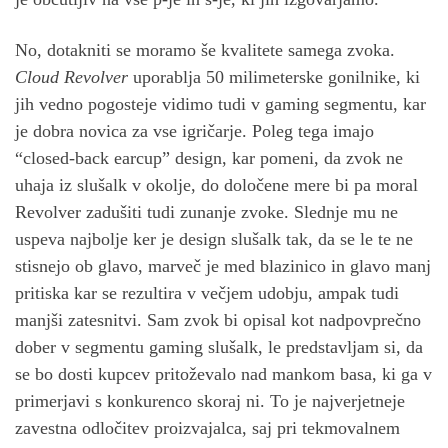
No, dotakniti se moramo še kvalitete samega zvoka.
Cloud Revolver
uporablja 50 milimeterske gonilnike, ki
jih vedno pogosteje vidimo tudi v gaming segmentu, kar
je dobra novica za vse igričarje. Poleg tega imajo
“closed-back earcup” design, kar pomeni, da zvok ne
uhaja iz slušalk v okolje, do določene mere bi pa moral
Revolver zadušiti tudi zunanje zvoke. Slednje mu ne
uspeva najbolje ker je design slušalk tak, da se le te ne
stisnejo ob glavo, marveč je med blazinico in glavo manj
pritiska kar se rezultira v večjem udobju, ampak tudi
manjši zatesnitvi. Sam zvok bi opisal kot nadpovprečno
dober v segmentu gaming slušalk, le predstavljam si, da
se bo dosti kupcev pritoževalo nad mankom basa, ki ga v
primerjavi s konkurenco skoraj ni. To je najverjetneje
zavestna odločitev proizvajalca, saj pri tekmovalnem