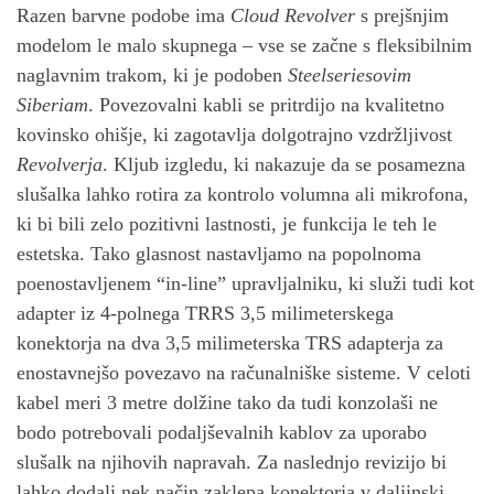
Razen barvne podobe ima
Cloud Revolver
s prejšnjim
modelom le malo skupnega – vse se začne s fleksibilnim
naglavnim trakom, ki je podoben
Steelseriesovim
Siberiam
. Povezovalni kabli se pritrdijo na kvalitetno
kovinsko ohišje, ki zagotavlja dolgotrajno vzdržljivost
Revolverja
. Kljub izgledu, ki nakazuje da se posamezna
slušalka lahko rotira za kontrolo volumna ali mikrofona,
ki bi bili zelo pozitivni lastnosti, je funkcija le teh le
estetska. Tako glasnost nastavljamo na popolnoma
poenostavljenem “in-line” upravljalniku, ki služi tudi kot
adapter iz 4-polnega TRRS 3,5 milimeterskega
konektorja na dva 3,5 milimeterska TRS adapterja za
enostavnejšo povezavo na računalniške sisteme. V celoti
kabel meri 3 metre dolžine tako da tudi konzolaši ne
bodo potrebovali podaljševalnih kablov za uporabo
slušalk na njihovih napravah. Za naslednjo revizijo bi
lahko dodali nek način zaklepa konektorja v daljinski