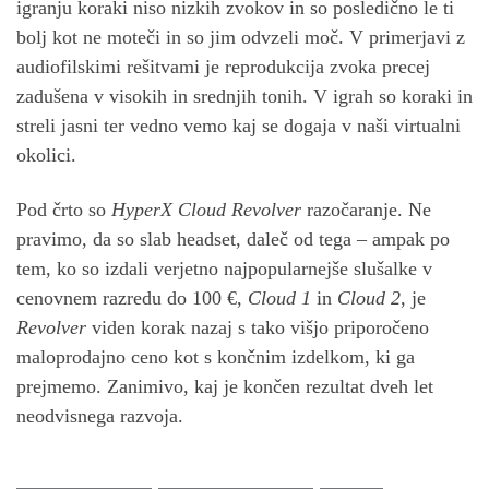
igranju koraki niso nizkih zvokov in so posledično le ti
bolj kot ne moteči in so jim odvzeli moč. V primerjavi z
audiofilskimi rešitvami je reprodukcija zvoka precej
zadušena v visokih in srednjih tonih. V igrah so koraki in
streli jasni ter vedno vemo kaj se dogaja v naši virtualni
okolici.
Pod črto so
HyperX Cloud Revolver
razočaranje. Ne
pravimo, da so slab headset, daleč od tega – ampak po
tem, ko so izdali verjetno najpopularnejše slušalke v
cenovnem razredu do 100 €,
Cloud 1
in
Cloud 2
, je
Revolver
viden korak nazaj s tako višjo priporočeno
maloprodajno ceno kot s končnim izdelkom, ki ga
prejmemo. Zanimivo, kaj je končen rezultat dveh let
neodvisnega razvoja.