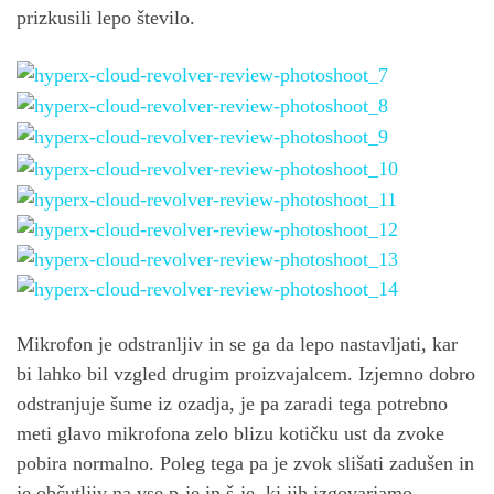
prizkusili lepo število.
Mikrofon je odstranljiv in se ga da lepo nastavljati, kar
bi lahko bil vzgled drugim proizvajalcem. Izjemno dobro
odstranjuje šume iz ozadja, je pa zaradi tega potrebno
meti glavo mikrofona zelo blizu kotičku ust da zvoke
pobira normalno. Poleg tega pa je zvok slišati zadušen in
je občutljiv na vse p-je in š-je, ki jih izgovarjamo.