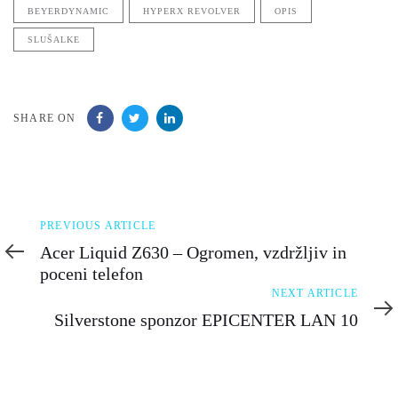
BEYERDYNAMIC
HYPERX REVOLVER
OPIS
SLUŠALKE
SHARE ON
Previous
PREVIOUS ARTICLE
Article
Acer Liquid Z630 – Ogromen, vzdržljiv in
poceni telefon
Next
NEXT ARTICLE
Article
Silverstone sponzor EPICENTER LAN 10