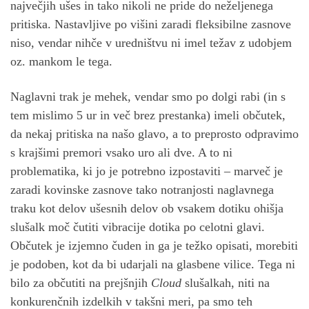
največjih ušes in tako nikoli ne pride do neželjenega
pritiska. Nastavljive po višini zaradi fleksibilne zasnove
niso, vendar nihče v uredništvu ni imel težav z udobjem
oz. mankom le tega.
Naglavni trak je mehek, vendar smo po dolgi rabi (in s
tem mislimo 5 ur in več brez prestanka) imeli občutek,
da nekaj pritiska na našo glavo, a to preprosto odpravimo
s krajšimi premori vsako uro ali dve. A to ni
problematika, ki jo je potrebno izpostaviti – marveč je
zaradi kovinske zasnove tako notranjosti naglavnega
traku kot delov ušesnih delov ob vsakem dotiku ohišja
slušalk moč čutiti vibracije dotika po celotni glavi.
Občutek je izjemno čuden in ga je težko opisati, morebiti
je podoben, kot da bi udarjali na glasbene vilice. Tega ni
bilo za občutiti na prejšnjih
Cloud
slušalkah, niti na
konkurenčnih izdelkih v takšni meri, pa smo teh