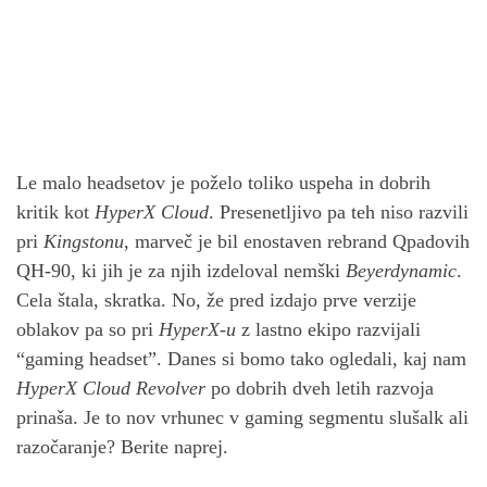
Le malo headsetov je poželo toliko uspeha in dobrih
kritik kot
HyperX Cloud
. Presenetljivo pa teh niso razvili
pri
Kingstonu
, marveč je bil enostaven rebrand Qpadovih
QH-90, ki jih je za njih izdeloval nemški
Beyerdynamic
.
Cela štala, skratka. No, že pred izdajo prve verzije
oblakov pa so pri
HyperX-u
z lastno ekipo razvijali
“gaming headset”. Danes si bomo tako ogledali, kaj nam
HyperX Cloud Revolver
po dobrih dveh letih razvoja
prinaša. Je to nov vrhunec v gaming segmentu slušalk ali
razočaranje? Berite naprej.