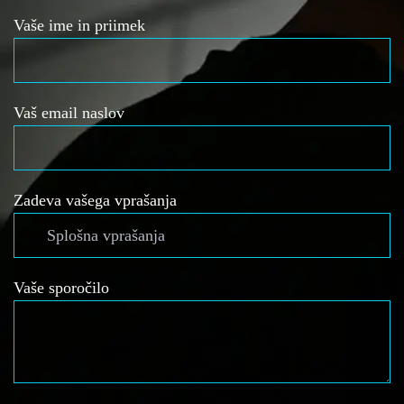
Vaše ime in priimek
Vaš email naslov
Zadeva vašega vprašanja
Vaše sporočilo