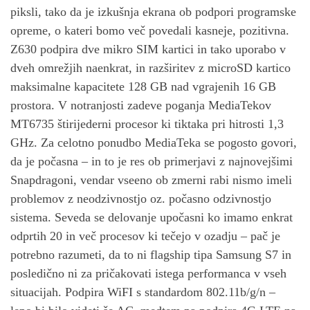
piksli, tako da je izkušnja ekrana ob podpori programske
opreme, o kateri bomo več povedali kasneje, pozitivna.
Z630 podpira dve mikro SIM kartici in tako uporabo v
dveh omrežjih naenkrat, in razširitev z microSD kartico
maksimalne kapacitete 128 GB nad vgrajenih 16 GB
prostora. V notranjosti zadeve poganja MediaTekov
MT6735 štirijederni procesor ki tiktaka pri hitrosti 1,3
GHz. Za celotno ponudbo MediaTeka se pogosto govori,
da je počasna – in to je res ob primerjavi z najnovejšimi
Snapdragoni, vendar vseeno ob zmerni rabi nismo imeli
problemov z neodzivnostjo oz. počasno odzivnostjo
sistema. Seveda se delovanje upočasni ko imamo enkrat
odprtih 20 in več procesov ki tečejo v ozadju – pač je
potrebno razumeti, da to ni flagship tipa Samsung S7 in
posledično ni za pričakovati istega performanca v vseh
situacijah. Podpira WiFI s standardom 802.11b/g/n –