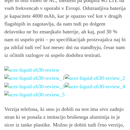
lepo bi bilo videti še AC, medtem pa podpira 4G LTE na
vseh frekvencah v uporabi v Evropi. Odstranljiva baterija
je kapacitete 4000 mAh, kar je opazno več kot v drugih
flagshipih in zagotavlja, da nam tudi po dolgem
delavniku ne bo zmanjkalo baterije, ah kaj, pod 30 %
nam ni uspelo priti – po specifikacijah proizvajalca naj bi
pa zdržal tudi več kot mesec dni na standbyju, česar nam
iz očitnih razlogov ni uspelo dodobra testirati.
Verzija telefona, ki smo jo dobili na test ima sivo zadnjo
stran ki se ponaša z imitacijo brušenega aluminija in je
sicer iz tanke plastike. Možno je dobiti tudi črno verzijo,