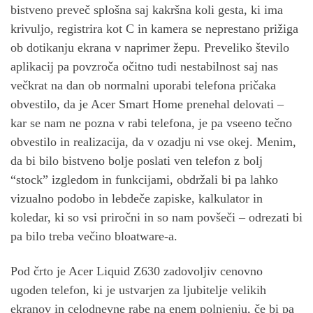
bistveno preveč splošna saj kakršna koli gesta, ki ima
krivuljo, registrira kot C in kamera se neprestano prižiga
ob dotikanju ekrana v naprimer žepu. Preveliko število
aplikacij pa povzroča očitno tudi nestabilnost saj nas
večkrat na dan ob normalni uporabi telefona pričaka
obvestilo, da je Acer Smart Home prenehal delovati –
kar se nam ne pozna v rabi telefona, je pa vseeno tečno
obvestilo in realizacija, da v ozadju ni vse okej. Menim,
da bi bilo bistveno bolje poslati ven telefon z bolj
“stock” izgledom in funkcijami, obdržali bi pa lahko
vizualno podobo in lebdeče zapiske, kalkulator in
koledar, ki so vsi priročni in so nam povšeči – odrezati bi
pa bilo treba večino bloatware-a.
Pod črto je Acer Liquid Z630 zadovoljiv cenovno
ugoden telefon, ki je ustvarjen za ljubitelje velikih
ekranov in celodnevne rabe na enem polnjenju, če bi pa