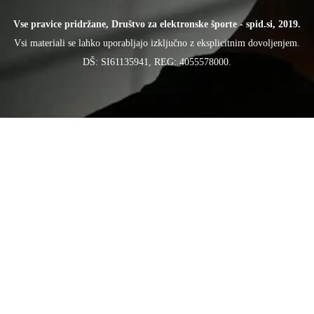
Vse pravice pridržane, Društvo za elektronske športe - spid.si, 2019.
Vsi materiali se lahko uporabljajo izključno z eksplicitnim dovoljenjem.
DŠ: SI61135941, REG: 4055578000.