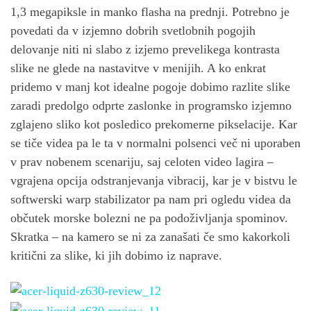
1,3 megapiksle in manko flasha na prednji. Potrebno je
povedati da v izjemno dobrih svetlobnih pogojih
delovanje niti ni slabo z izjemo prevelikega kontrasta
slike ne glede na nastavitve v menijih. A ko enkrat
pridemo v manj kot idealne pogoje dobimo razlite slike
zaradi predolgo odprte zaslonke in programsko izjemno
zglajeno sliko kot posledico prekomerne pikselacije. Kar
se tiče videa pa le ta v normalni polsenci več ni uporaben
v prav nobenem scenariju, saj celoten video lagira –
vgrajena opcija odstranjevanja vibracij, kar je v bistvu le
softwerski warp stabilizator pa nam pri ogledu videa da
občutek morske bolezni ne pa podoživljanja spominov.
Skratka – na kamero se ni za zanašati če smo kakorkoli
kritični za slike, ki jih dobimo iz naprave.