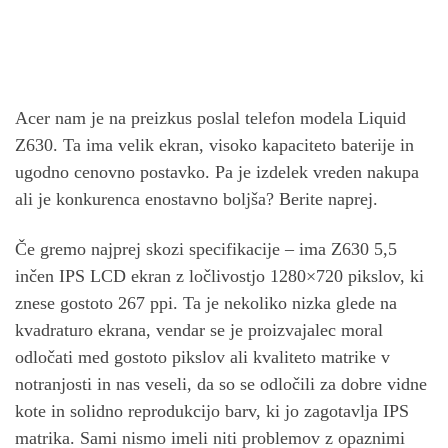
Acer nam je na preizkus poslal telefon modela Liquid
Z630. Ta ima velik ekran, visoko kapaciteto baterije in
ugodno cenovno postavko. Pa je izdelek vreden nakupa
ali je konkurenca enostavno boljša? Berite naprej.
Če gremo najprej skozi specifikacije – ima Z630 5,5
inčen IPS LCD ekran z ločlivostjo 1280×720 pikslov, ki
znese gostoto 267 ppi. Ta je nekoliko nizka glede na
kvadraturo ekrana, vendar se je proizvajalec moral
odločati med gostoto pikslov ali kvaliteto matrike v
notranjosti in nas veseli, da so se odločili za dobre vidne
kote in solidno reprodukcijo barv, ki jo zagotavlja IPS
matrika. Sami nismo imeli niti problemov z opaznimi