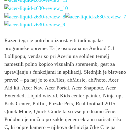
Razen tega je potrebno izpostaviti tudi napake
programske opreme. Ta je osnovana na Android 5.1
Lollipopu, vendar so pri Acerju na soliden temelj
namestili polno kopico vizualnih sprememb, gest za
upravljanje s funkcijami in aplikacij. Slednjih je bistveno
preveč – pa naj je to abFiles, abMusic, abPhoto, Acer
Aid kit, Acer Nav, Acer Portal, Acer Snapnote, Acer
Extended, Liquid wizard, Kids center painter, Ninja up,
Kids Center, Puffin, Puzzle Pets, Real football 2015,
Quick Mode, Quick Guide ki so vse prednameščene.
Podobno je možno po zaklenjenem ekranu narisati črko
C, ki odpre kamero – njihova definicija črke C je pa