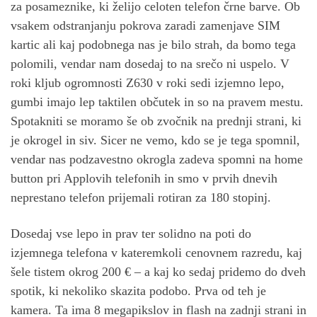
za posameznike, ki želijo celoten telefon črne barve. Ob
vsakem odstranjanju pokrova zaradi zamenjave SIM
kartic ali kaj podobnega nas je bilo strah, da bomo tega
polomili, vendar nam dosedaj to na srečo ni uspelo. V
roki kljub ogromnosti Z630 v roki sedi izjemno lepo,
gumbi imajo lep taktilen občutek in so na pravem mestu.
Spotakniti se moramo še ob zvočnik na prednji strani, ki
je okrogel in siv. Sicer ne vemo, kdo se je tega spomnil,
vendar nas podzavestno okrogla zadeva spomni na home
button pri Applovih telefonih in smo v prvih dnevih
neprestano telefon prijemali rotiran za 180 stopinj.
Dosedaj vse lepo in prav ter solidno na poti do
izjemnega telefona v kateremkoli cenovnem razredu, kaj
šele tistem okrog 200 € – a kaj ko sedaj pridemo do dveh
spotik, ki nekoliko skazita podobo. Prva od teh je
kamera. Ta ima 8 megapikslov in flash na zadnji strani in