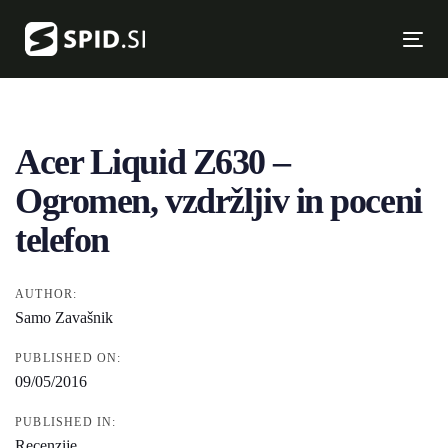
Skip
Skip
links
to
Tog
primary
nav
Post
navigation
Skip
navigation
to
Acer Liquid Z630 –
content
Ogromen, vzdržljiv in poceni
telefon
AUTHOR:
Samo Zavašnik
PUBLISHED ON:
09/05/2016
PUBLISHED IN:
Recenzije