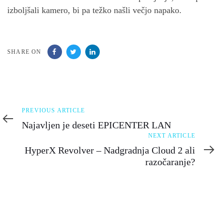
izboljšali kamero, bi pa težko našli večjo napako.
SHARE ON
Previous
PREVIOUS ARTICLE
Article
Najavljen je deseti EPICENTER LAN
Next
NEXT ARTICLE
Article
HyperX Revolver – Nadgradnja Cloud 2 ali
razočaranje?