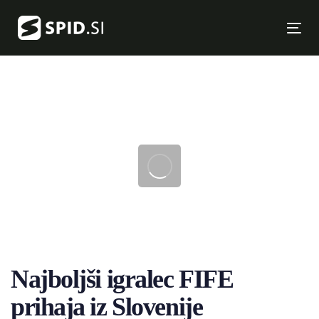
Skip
Skip
links
to
Tog
primary
nav
navigation
Skip
to
content
Post
navigation
Najboljši igralec FIFE
prihaja iz Slovenije