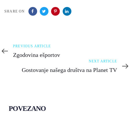
SHARE ON
Previous
PREVIOUS ARTICLE
Article
Zgodovina ešportov
Next
NEXT ARTICLE
Article
Gostovanje našega društva na Planet TV
POVEZANO