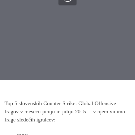
Post
navigation
Top 5 slovenskih Counter Strike: Global Offensive
fragov v mesecu juniju in juliju 2015 – v njem vidimo
frage sledečih igralcev:
eager