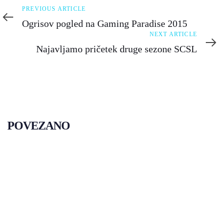
Previous
PREVIOUS ARTICLE
Article
Ogrisov pogled na Gaming Paradise 2015
Next
NEXT ARTICLE
Article
Najavljamo pričetek druge sezone SCSL
POVEZANO