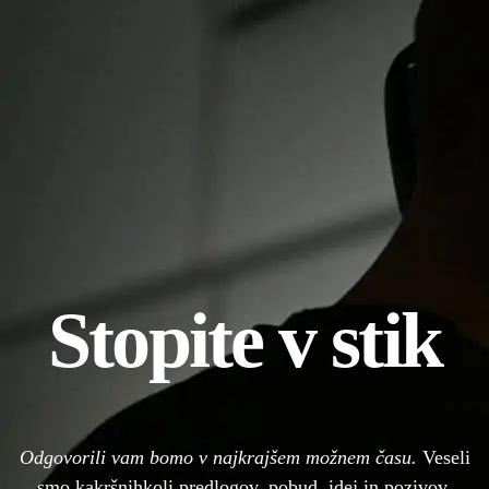
Stopite v stik
Odgovorili vam bomo v najkrajšem možnem času.
Veseli
smo kakršnihkoli predlogov, pobud, idej in pozivov.