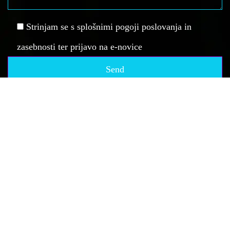
Strinjam se s splošnimi pogoji poslovanja in
zasebnosti ter prijavo na e-novice
Vse pravice pridržane, Društvo za elektronske športe - spid.si, 2019.
Vsi materiali se lahko uporabljajo izključno z eksplicitnim dovoljenjem.
DŠ: SI61135941, REG: 4055578000.