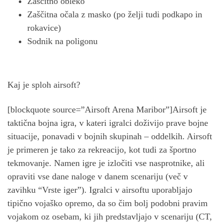
Zaščitno obleko
Zaščitna očala z masko (po želji tudi podkapo in
rokavice)
Sodnik na poligonu
Kaj je sploh airsoft?
[blockquote source=”Airsoft Arena Maribor”]Airsoft je
taktična bojna igra, v kateri igralci doživijo prave bojne
situacije, ponavadi v bojnih skupinah – oddelkih. Airsoft
je primeren je tako za rekreacijo, kot tudi za športno
tekmovanje. Namen igre je izločiti vse nasprotnike, ali
opraviti vse dane naloge v danem scenariju (več v
zavihku “Vrste iger”). Igralci v airsoftu uporabljajo
tipično vojaško opremo, da so čim bolj podobni pravim
vojakom oz osebam, ki jih predstavljajo v scenariju (CT,