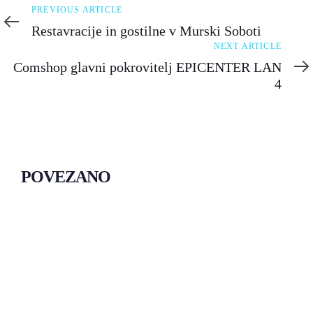
Previous
PREVIOUS ARTICLE
Article
Restavracije in gostilne v Murski Soboti
Next
NEXT ARTICLE
Article
Comshop glavni pokrovitelj EPICENTER LAN
4
POVEZANO