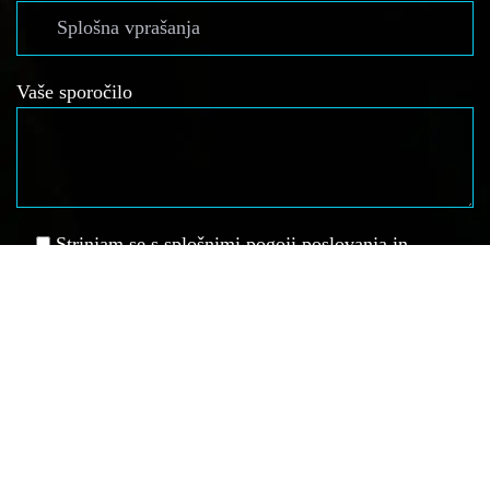
Vaše sporočilo
Strinjam se s splošnimi pogoji poslovanja in
zasebnosti ter prijavo na e-novice