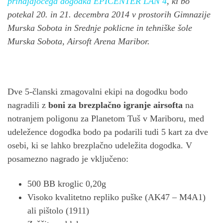
prihajajočega dogodka EPICENTER LAN 4
, ki bo
potekal 20. in 21. decembra 2014 v prostorih Gimnazije
Murska Sobota in Srednje poklicne in tehniške šole
Murska Sobota, Airsoft Arena Maribor.
Dve 5-članski zmagovalni ekipi na dogodku bodo
nagradili z
boni za brezplačno igranje airsofta
na
notranjem poligonu za Planetom Tuš v Mariboru, med
udeležence dogodka bodo pa podarili tudi 5 kart za dve
osebi, ki se lahko brezplačno udeležita dogodka. V
posamezno nagrado je vključeno:
500 BB kroglic 0,20g
Visoko kvalitetno repliko puške (AK47 – M4A1)
ali pištolo (1911)