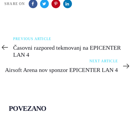
SHARE ON
Previous
PREVIOUS ARTICLE
Article
Časovni razpored tekmovanj na EPICENTER
LAN 4
Next
NEXT ARTICLE
Article
Airsoft Arena nov sponzor EPICENTER LAN 4
POVEZANO