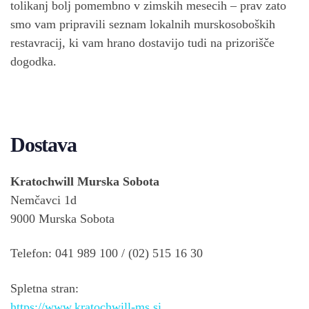
tolikanj bolj pomembno v zimskih mesecih – prav zato
smo vam pripravili seznam lokalnih murskosoboških
restavracij, ki vam hrano dostavijo tudi na prizorišče
dogodka.
Dostava
Kratochwill Murska Sobota
Nemčavci 1d
9000 Murska Sobota
Telefon: 041 989 100 / (02) 515 16 30
Spletna stran:
https://www.kratochwill-ms.si