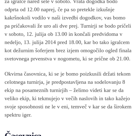
za igralce nared šele v soboto. Vrata dogodka bodo
odprta od 12.00 naprej, če pa so pretekle izkušnje
kakršnokoli vodilo v naši izvedbi dogodkov, vas bomo
pa pričakovali že uro ali dve prej. Turnirji se bodo pričeli
v soboto, 12. julija ob 13.00 in končali predvidoma v
nedeljo, 13. julija 2014 pred 18.00, kar bo tako igralcem
kot dežurnim šoferjem brez izjem omogočilo ogled finala
svetovnega prvenstva v nogometu, ki se prične ob 21.00.
Okvirna časovnica, ki se je bomo poizkusili držati tekom
celotnega turnirja, je predpostavljena na sodelovanju 8
ekip na posameznih turnirjih – želimo videti kar se da
veliko ekip, ki tekmujejo v večih naslovih in tako kažejo
svoje sposobnosti ne le v eni, temveč v kar se da širokem
spektru iger.
Časovnica