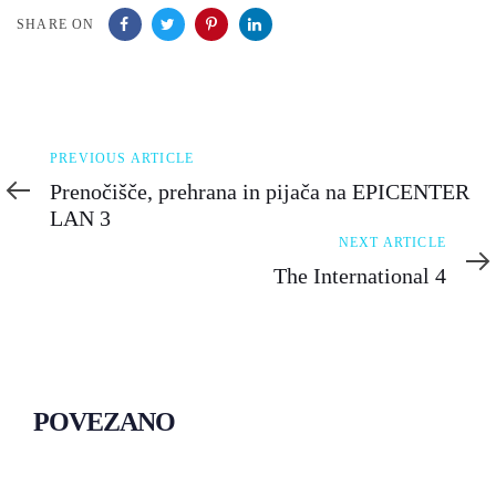
SHARE ON
Previous
PREVIOUS ARTICLE
Article
Prenočišče, prehrana in pijača na EPICENTER
LAN 3
Next
NEXT ARTICLE
Article
The International 4
POVEZANO