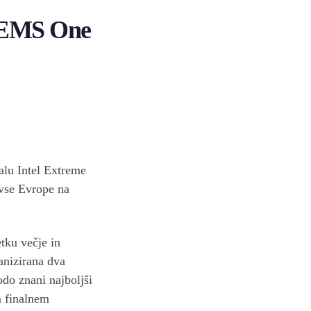
O EMS One
alu Intel Extreme
 vse Evrope na
tku večje in
ganizirana dva
odo znani najboljši
m finalnem