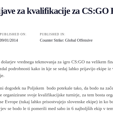
ijave za kvalifikacije za CS:G
PUBLISHED ON:
PUBLISHED IN:
09/01/2014
Counter Strike: Global Offensive
 dolarjev vrednega tekmovanja za igro CS:GO na velikem fin
zdal podrobnosti kako in kje se sedaj lahko prijavijo ekipe iz
je.
vni dogodek na Poljskem bodo potekale tako, da bodo na zače
e organizirane svoje kvalifikacijske turnirje, za tem bosta or
vse Evrope (tukaj lahko prisostvujejo slovenske ekipe) in ko b
rjev se bodo le ti pomerili med sabo in 6 najboljših ekip v te