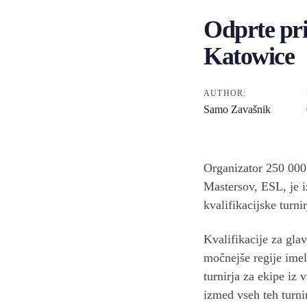
Odprte pr
Katowice
Post
navigation
AUTHOR:
Samo Zavašnik
Organizator 250 000
Mastersov, ESL, je i
kvalifikacijske turnir
Kvalifikacije za gla
močnejše regije imel
turnirja za ekipe iz 
izmed vseh teh turni