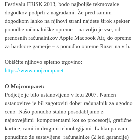
Festivalu FRiSK 2013, bodo najboljše tekmovalce
dogodkov podprli z nagradami. Že pred samim
dogodkom lahko na njihovi strani najdete širok spekter
ponudbe računalniške opreme – na voljo je vse, od
prenosnih računalnikov Apple Macbook Air, do opreme
za hardcore gamerje – s ponudbo opreme Razer na vrh.
Obiščite njihovo spletno trgovino:
https://www.mojcomp.net
O Mojcomp.net:
Podjetje je bilo ustanovljeno v letu 2007. Namen
ustanovitve je bil zagotoviti dober računalnik za ugodno
ceno. Našo ponudbo stalno posodabljamo z
najnovejšimi komponentami kot so procesorji, grafične
kartice, rami in drugimi tehnologijami. Lahko pa vam
ponudimo že sestavljene računalnike (2 leti garancije)