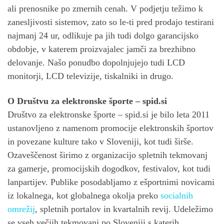
ali prenosnike po zmernih cenah. V podjetju težimo k
zanesljivosti sistemov, zato so le-ti pred prodajo testirani
najmanj 24 ur, odlikuje pa jih tudi dolgo garancijsko
obdobje, v katerem proizvajalec jamči za brezhibno
delovanje. Našo ponudbo dopolnjujejo tudi LCD
monitorji, LCD televizije, tiskalniki in drugo.
O Društvu za elektronske športe – spid.si
Društvo za elektronske športe – spid.si je bilo leta 2011
ustanovljeno z namenom promocije elektronskih športov
in povezane kulture tako v Sloveniji, kot tudi širše.
Ozaveščenost širimo z organizacijo spletnih tekmovanj
za gamerje, promocijskih dogodkov, festivalov, kot tudi
lanpartijev. Publike posodabljamo z ešportnimi novicami
iz lokalnega, kot globalnega okolja preko
socialnih
omrežij
, spletnih portalov in kvartalnih revij. Udeležimo
se vseh večjih tekmovanj po Sloveniji s katerih