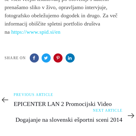
prenašamo sliko v živo, opravljamo intervjuje,
fotografsko obeležujemo dogodek in drugo. Za več
informacij obiščite spletni portfolio društva
na
https://www.spid.si/en
SHARE ON
Previous
PREVIOUS ARTICLE
Article
EPICENTER LAN 2 Promocijski Video
Next
NEXT ARTICLE
Article
Dogajanje na slovenski ešportni sceni 2014