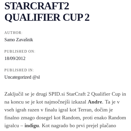
STARCRAFT2
QUALIFIER CUP 2
AUTHOR:
Samo Zavašnik
PUBLISHED ON:
18/09/2012
PUBLISHED IN:
Uncategorized @sl
Zaključil se je drugi SPID.si StarCraft 2 Qualifier Cup in
na koncu se je kot najmočnejši izkazal
Andre
. Ta je v
vseh igrah razen v finalu igral kot Terran, dočim je
finalno zmago dosegel kot Random, proti enako Random
igralcu –
indigu
. Kot nagrado bo prvi prejel plačano