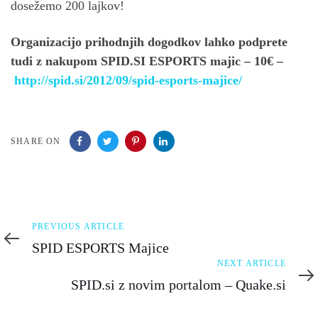
dosežemo 200 lajkov!
Organizacijo prihodnjih dogodkov lahko podprete
tudi z nakupom SPID.SI ESPORTS majic – 10€ –
http://spid.si/2012/09/spid-esports-majice/
SHARE ON
Previous
PREVIOUS ARTICLE
Article
SPID ESPORTS Majice
Next
NEXT ARTICLE
Article
SPID.si z novim portalom – Quake.si