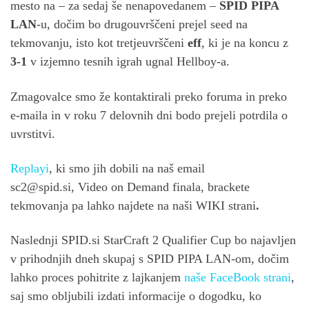
mesto na – za sedaj še nenapovedanem –
SPID PIPA
LAN
-u, dočim bo drugouvrščeni prejel seed na
tekmovanju, isto kot tretjeuvrščeni
eff
, ki je na koncu z
3-1
v izjemno tesnih igrah ugnal Hellboy-a.
Zmagovalce smo že kontaktirali preko foruma in preko
e-maila in v roku 7 delovnih dni bodo prejeli potrdila o
uvrstitvi.
Replayi
, ki smo jih dobili na naš email
sc2@spid.si
, Video on Demand finala, brackete
tekmovanja pa lahko najdete na naši WIKI strani
.
Naslednji SPID.si StarCraft 2 Qualifier Cup bo najavljen
v prihodnjih dneh skupaj s SPID PIPA LAN-om, dočim
lahko proces pohitrite z lajkanjem
naše FaceBook strani
,
saj smo obljubili izdati informacije o dogodku, ko