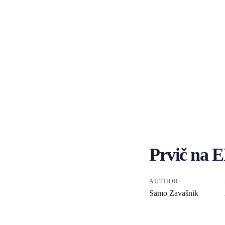
Prvič na E
Post
AUTHOR:
Samo Zavašnik
navigation