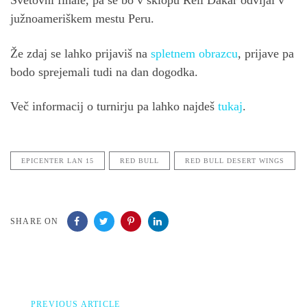
Svetovni finale, pa se bo v sklopu Reli Dakar odvijal v
južnoameriškem mestu Peru.
Že zdaj se lahko prijaviš na
spletnem obrazcu
, prijave pa
bodo sprejemali tudi na dan dogodka.
Več informacij o turnirju pa lahko najdeš
tukaj
.
EPICENTER LAN 15
RED BULL
RED BULL DESERT WINGS
SHARE ON
Previous
PREVIOUS ARTICLE