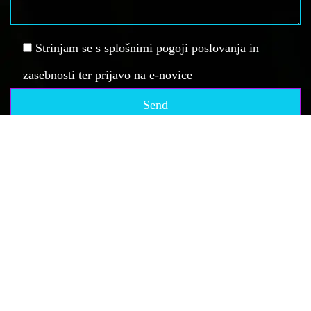
Strinjam se s splošnimi pogoji poslovanja in
zasebnosti ter prijavo na e-novice
Vse pravice pridržane, Društvo za elektronske športe - spid.si, 2019.
Vsi materiali se lahko uporabljajo izključno z eksplicitnim dovoljenjem.
DŠ: SI61135941, REG: 4055578000.