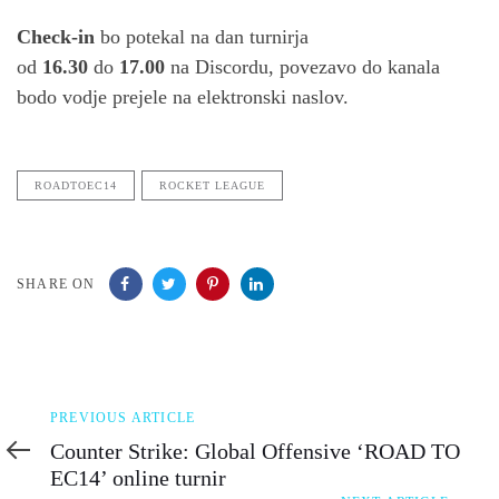
Check-in
bo potekal na dan turnirja
od
16.30
do
17.00
na Discordu, povezavo do kanala
bodo vodje prejele na elektronski naslov.
ROADTOEC14
ROCKET LEAGUE
SHARE ON
Previous
PREVIOUS ARTICLE
Article
Counter Strike: Global Offensive ‘ROAD TO
EC14’ online turnir