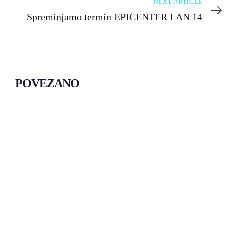
Next
NEXT ARTICLE
Article
Spreminjamo termin EPICENTER LAN 14
POVEZANO