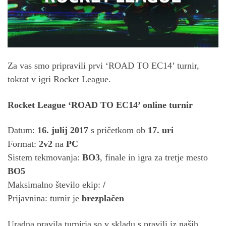
Za vas smo pripravili prvi ‘ROAD TO EC14’ turnir,
tokrat v igri Rocket League.
Rocket League ‘ROAD TO EC14’ online turnir
Datum:
16. julij 2017
s pričetkom ob
17. uri
Format:
2v2
na
PC
Sistem tekmovanja:
BO3
, finale in igra za tretje mesto
BO5
Maksimalno število ekip:
/
Prijavnina: turnir je
brezplačen
Uradna pravila turnirja so v skladu s pravili iz naših