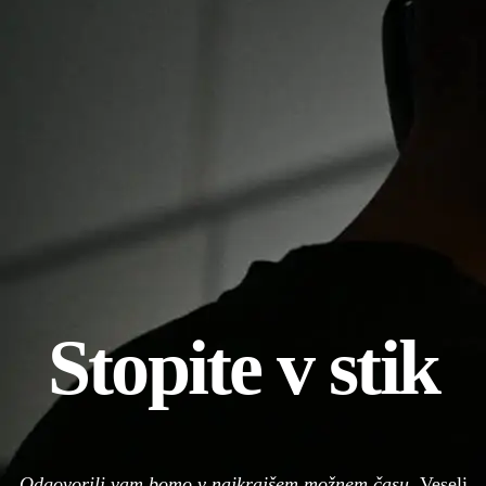
Stopite v stik
Odgovorili vam bomo v najkrajšem možnem času.
Veseli