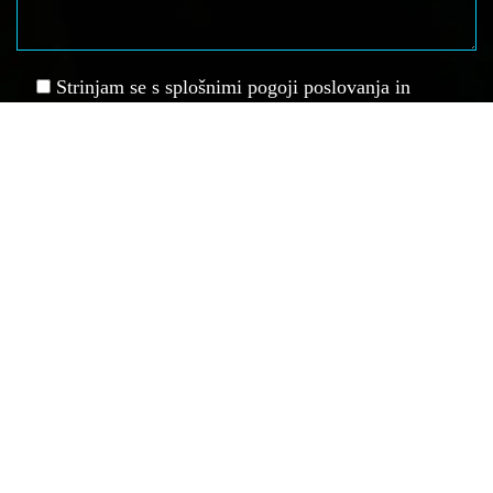
Strinjam se s splošnimi pogoji poslovanja in
zasebnosti ter prijavo na e-novice
Vse pravice pridržane, Društvo za elektronske športe - spid.si, 2019.
Vsi materiali se lahko uporabljajo izključno z eksplicitnim dovoljenjem.
DŠ: SI61135941, REG: 4055578000.