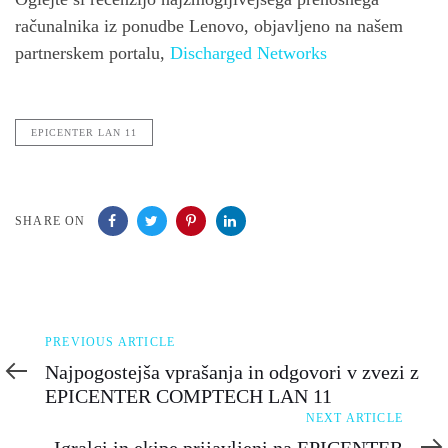
računalnika iz ponudbe Lenovo, objavljeno na našem
partnerskem portalu,
Discharged Networks
EPICENTER LAN 11
SHARE ON
Previous
PREVIOUS ARTICLE
Article
Najpogostejša vprašanja in odgovori v zvezi z
EPICENTER COMPTECH LAN 11
Next
NEXT ARTICLE
Article