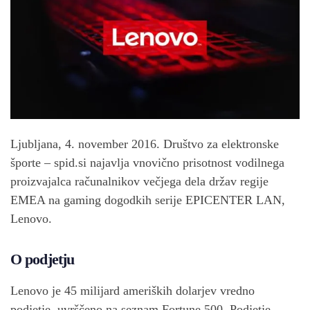
Ljubljana, 4. november 2016. Društvo za elektronske
športe – spid.si najavlja vnovično prisotnost vodilnega
proizvajalca računalnikov večjega dela držav regije
EMEA na gaming dogodkih serije EPICENTER LAN,
Lenovo.
O podjetju
Lenovo je 45 milijard ameriških dolarjev vredno
podjetje, uvrščeno na seznam Fortune 500. Podjetje