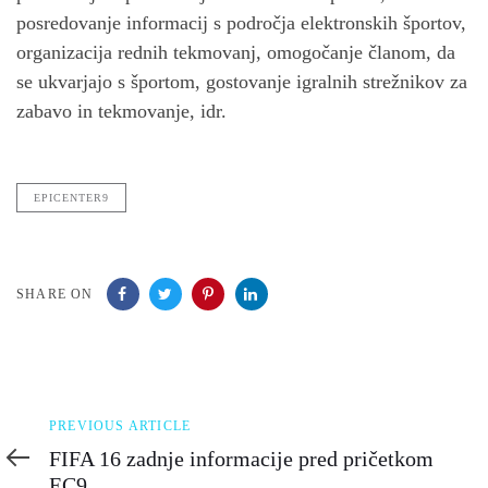
posredovanje informacij s področja elektronskih športov,
organizacija rednih tekmovanj, omogočanje članom, da
se ukvarjajo s športom, gostovanje igralnih strežnikov za
zabavo in tekmovanje, idr.
EPICENTER9
SHARE ON
Previous
PREVIOUS ARTICLE
Article
FIFA 16 zadnje informacije pred pričetkom
EC9