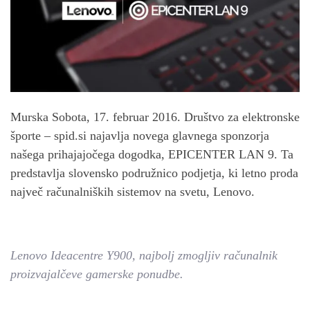
Murska Sobota, 17. februar 2016. Društvo za elektronske
športe – spid.si najavlja novega glavnega sponzorja
našega prihajajočega dogodka, EPICENTER LAN 9. Ta
predstavlja slovensko podružnico podjetja, ki letno proda
največ računalniških sistemov na svetu, Lenovo.
Lenovo Ideacentre Y900, najbolj zmogljiv računalnik
proizvajalčeve gamerske ponudbe.