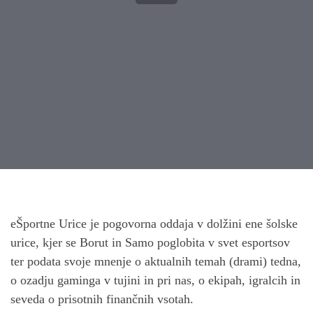
Post
navigation
eŠportne Urice je pogovorna oddaja v dolžini ene šolske
urice, kjer se Borut in Samo poglobita v svet esportsov
ter podata svoje mnenje o aktualnih temah (drami) tedna,
o ozadju gaminga v tujini in pri nas, o ekipah, igralcih in
seveda o prisotnih finančnih vsotah.