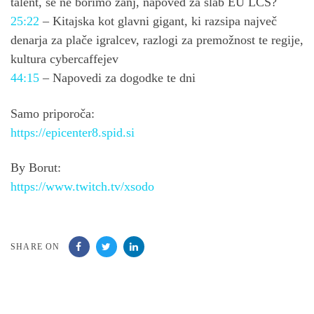
talent, se ne borimo zanj, napoved za slab EU LCS?
25:22
– Kitajska kot glavni gigant, ki razsipa največ
denarja za plače igralcev, razlogi za premožnost te regije,
kultura cybercaffejev
44:15
– Napovedi za dogodke te dni
Samo priporoča:
https://epicenter8.spid.si
By Borut:
https://www.twitch.tv/xsodo
SHARE ON