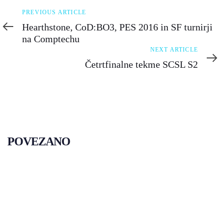
Previous
PREVIOUS ARTICLE
Article
Hearthstone, CoD:BO3, PES 2016 in SF turnirji
na Comptechu
Next
NEXT ARTICLE
Article
Četrtfinalne tekme SCSL S2
POVEZANO