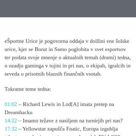
Post
navigation
eŠportne Urice je pogovorna oddaja v dolžini ene šolske
urice, kjer se Borut in Samo poglobita v svet esportsov
ter podata svoje mnenje o aktualnih temah (drami) tedna,
o ozadju gaminga v tujini in pri nas, o ekipah, igralcih in
seveda o prisotnih blaznih finančnih vsotah.
Tokratne teme tedna:
01:02
– Richard Lewis in Lod[A] imata pretep na
Dreamhacku
14:22
– Imamo težave z nasiljem na turnirjih pri nas?
17:32
– Yellowstar zapušča Fnatic, Europa izgublja