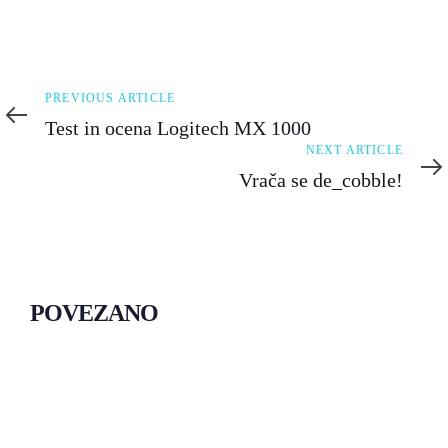
Previous
PREVIOUS ARTICLE
Article
Test in ocena Logitech MX 1000
Next
NEXT ARTICLE
Article
Vrača se de_cobble!
POVEZANO