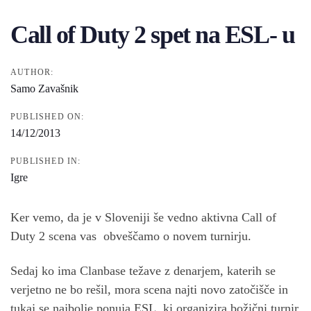
navigation
Call of Duty 2 spet na ESL- u
AUTHOR:
Samo Zavašnik
PUBLISHED ON:
14/12/2013
PUBLISHED IN:
Igre
Ker vemo, da je v Sloveniji še vedno aktivna Call of
Duty 2 scena vas obveščamo o novem turnirju.
Sedaj ko ima Clanbase težave z denarjem, katerih se
verjetno ne bo rešil, mora scena najti novo zatočišče in
tukaj se najbolje ponuja ESL, ki organizira božični turnir