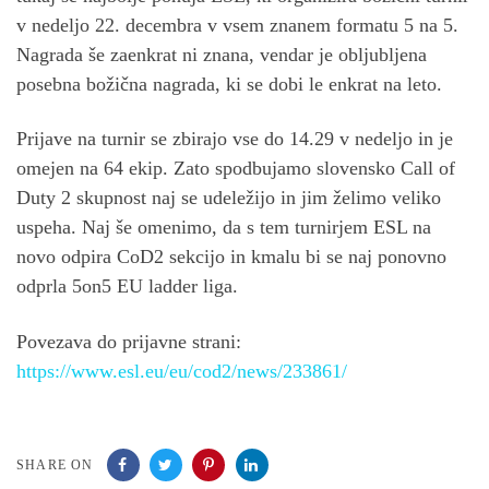
v nedeljo 22. decembra v vsem znanem formatu 5 na 5.
Nagrada še zaenkrat ni znana, vendar je obljubljena
posebna božična nagrada, ki se dobi le enkrat na leto.
Prijave na turnir se zbirajo vse do 14.29 v nedeljo in je
omejen na 64 ekip. Zato spodbujamo slovensko Call of
Duty 2 skupnost naj se udeležijo in jim želimo veliko
uspeha. Naj še omenimo, da s tem turnirjem ESL na
novo odpira CoD2 sekcijo in kmalu bi se naj ponovno
odprla 5on5 EU ladder liga.
Povezava do prijavne strani:
https://www.esl.eu/eu/cod2/news/233861/
SHARE ON