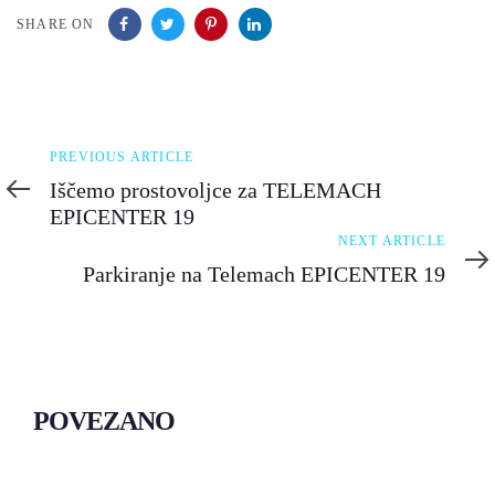
SHARE ON
Previous
PREVIOUS ARTICLE
Article
Iščemo prostovoljce za TELEMACH
EPICENTER 19
Next
NEXT ARTICLE
Article
Parkiranje na Telemach EPICENTER 19
POVEZANO