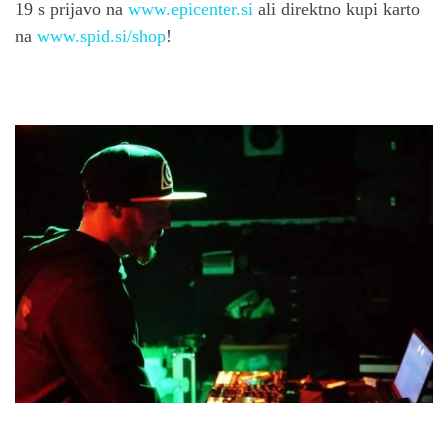
19 s prijavo na
www.epicenter.si
ali direktno kupi karto
na
www.spid.si/shop
!