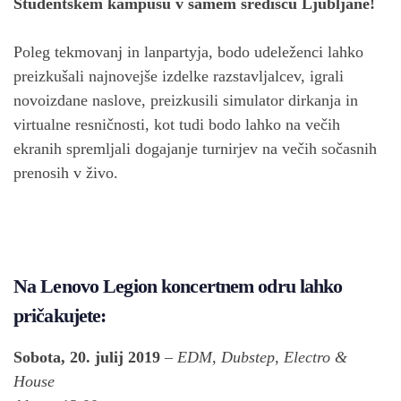
Študentskem kampusu v samem središču Ljubljane!
Poleg tekmovanj in lanpartyja, bodo udeleženci lahko
preizkušali najnovejše izdelke razstavljalcev, igrali
novoizdane naslove, preizkusili simulator dirkanja in
virtualne resničnosti, kot tudi bodo lahko na večih
ekranih spremljali dogajanje turnirjev na večih sočasnih
prenosih v živo.
Na Lenovo Legion koncertnem odru lahko
pričakujete:
Sobota, 20. julij 2019
–
EDM, Dubstep, Electro &
House