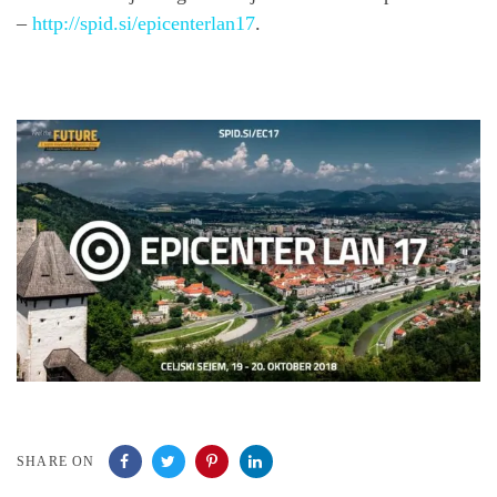
–
http://spid.si/epicenterlan17
.
SHARE ON