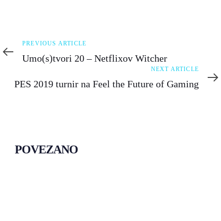
Previous
PREVIOUS ARTICLE
Article
Umo(s)tvori 20 – Netflixov Witcher
Next
NEXT ARTICLE
Article
PES 2019 turnir na Feel the Future of Gaming
POVEZANO