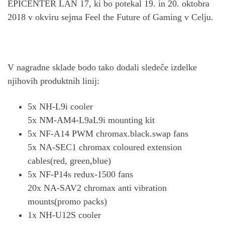
EPICENTER LAN 17, ki bo potekal 19. in 20. oktobra
2018 v okviru sejma Feel the Future of Gaming v Celju.
V nagradne sklade bodo tako dodali sledeče izdelke
njihovih produktnih linij:
5x NH-L9i cooler
5x NM-AM4-L9aL9i mounting kit
5x NF-A14 PWM chromax.black.swap fans
5x NA-SEC1 chromax coloured extension
cables(red, green,blue)
5x NF-P14s redux-1500 fans
20x NA-SAV2 chromax anti vibration
mounts(promo packs)
1x NH-U12S cooler