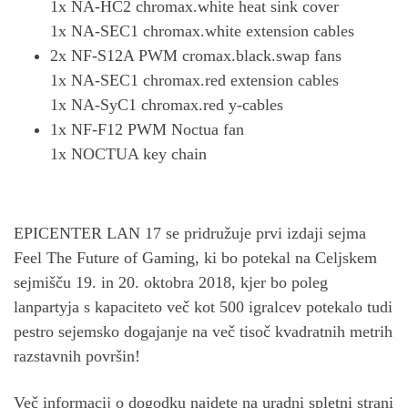
1x NA-HC2 chromax.white heat sink cover
1x NA-SEC1 chromax.white extension cables
2x NF-S12A PWM cromax.black.swap fans
1x NA-SEC1 chromax.red extension cables
1x NA-SyC1 chromax.red y-cables
1x NF-F12 PWM Noctua fan
1x NOCTUA key chain
EPICENTER LAN 17 se pridružuje prvi izdaji sejma
Feel The Future of Gaming, ki bo potekal na Celjskem
sejmišču 19. in 20. oktobra 2018, kjer bo poleg
lanpartyja s kapaciteto več kot 500 igralcev potekalo tudi
pestro sejemsko dogajanje na več tisoč kvadratnih metrih
razstavnih površin!
Več informacij o dogodku najdete na uradni spletni strani