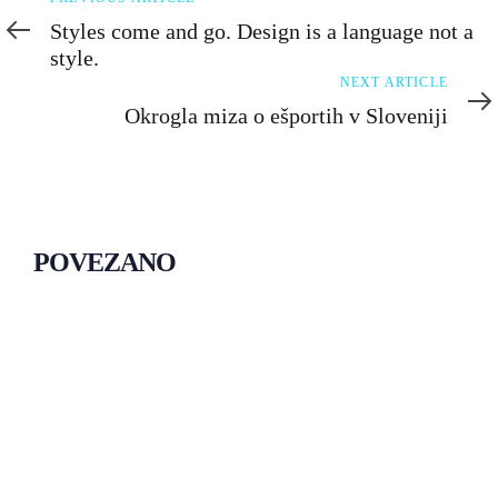
Article
Styles come and go. Design is a language not a
style.
Next
NEXT ARTICLE
Article
Okrogla miza o ešportih v Sloveniji
POVEZANO