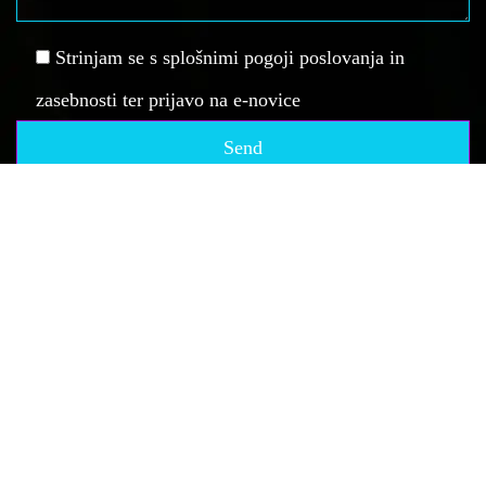
Strinjam se s splošnimi pogoji poslovanja in
zasebnosti ter prijavo na e-novice
Vse pravice pridržane, Društvo za elektronske športe - spid.si, 2019.
Vsi materiali se lahko uporabljajo izključno z eksplicitnim dovoljenjem.
DŠ: SI61135941, REG: 4055578000.