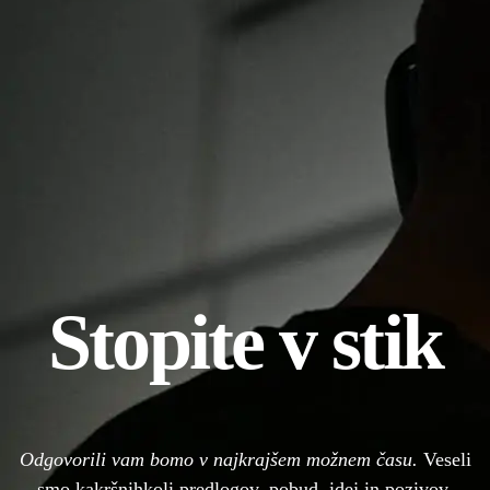
Stopite v stik
Odgovorili vam bomo v najkrajšem možnem času.
Veseli
smo kakršnihkoli predlogov, pobud, idej in pozivov.