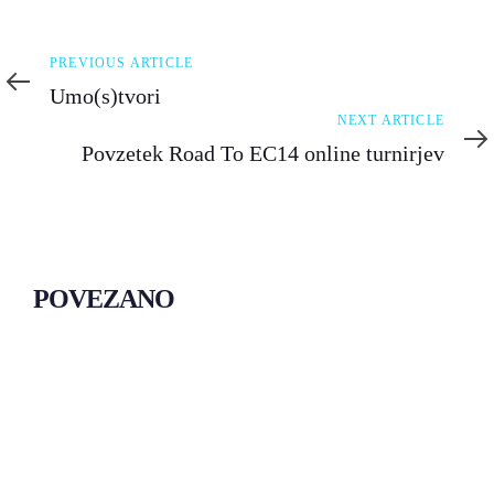
Previous
PREVIOUS ARTICLE
Article
Umo(s)tvori
Next
NEXT ARTICLE
Article
Povzetek Road To EC14 online turnirjev
POVEZANO