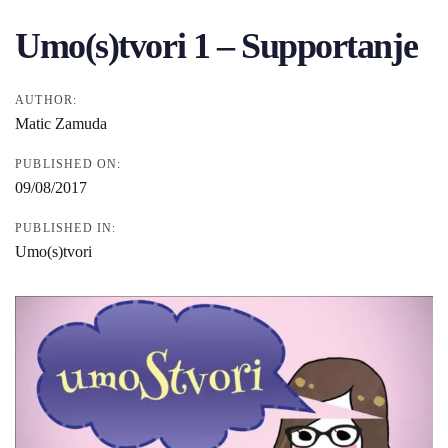
navigation
Umo(s)tvori 1 – Supportanje
AUTHOR:
Matic Zamuda
PUBLISHED ON:
09/08/2017
PUBLISHED IN:
Umo(s)tvori