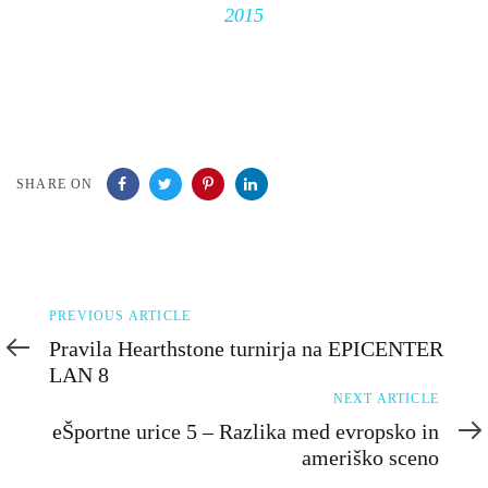
2015
SHARE ON
Previous
PREVIOUS ARTICLE
Article
Pravila Hearthstone turnirja na EPICENTER
LAN 8
Next
NEXT ARTICLE
Article
eŠportne urice 5 – Razlika med evropsko in
ameriško sceno