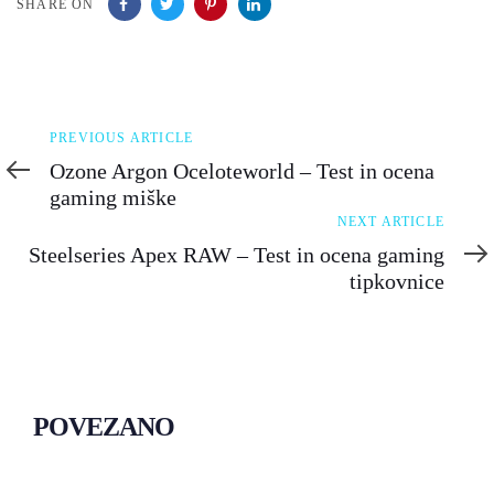
SHARE ON
Previous
PREVIOUS ARTICLE
Article
Ozone Argon Oceloteworld – Test in ocena
gaming miške
Next
NEXT ARTICLE
Article
Steelseries Apex RAW – Test in ocena gaming
tipkovnice
POVEZANO