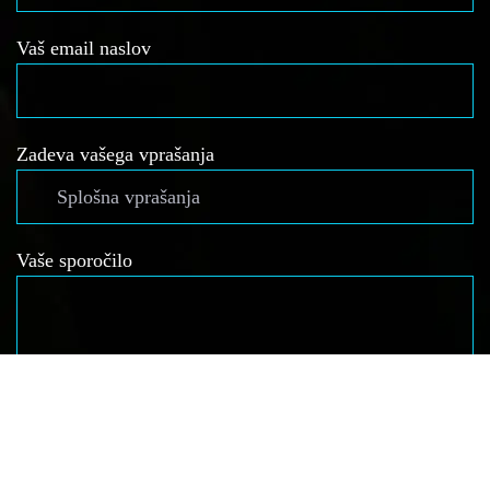
Vaš email naslov
Zadeva vašega vprašanja
Vaše sporočilo
Strinjam se s splošnimi pogoji poslovanja in
zasebnosti ter prijavo na e-novice