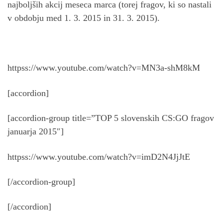
najboljših akcij meseca marca (torej fragov, ki so nastali
v obdobju med 1. 3. 2015 in 31. 3. 2015).
httpss://www.youtube.com/watch?v=MN3a-shM8kM
[accordion]
[accordion-group title=”TOP 5 slovenskih CS:GO fragov
januarja 2015″]
httpss://www.youtube.com/watch?v=imD2N4JjJtE
[/accordion-group]
[/accordion]