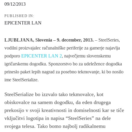
09/12/2013
PUBLISHED IN:
EPICENTER LAN
LJUBLJANA, Slovenia – 9. december, 2013.
– SteelSeries,
vodilni proizvajalec računalniške periferije za gamerje najavlja
podporo
EPICENTER LAN 2
, največjemu slovenskemu
igričarskemu dogodku. Sponzorstvo bo za udeležence dogodka
prineslo paket lepih nagrad za posebno tekmovanje, ki bo nosilo
ime SteelSerialize.
SteelSerialize bo izzvalo tako tekmovalce, kot
obiskovalce na samem dogodku, da eden drugega
prekosijo v svoji kreativnosti in domiselnosti kar se tiče
vključitvi logotipa in napisa “SteelSeries” na dele
svojega telesa. Tako bomo najbolj radikalnemu