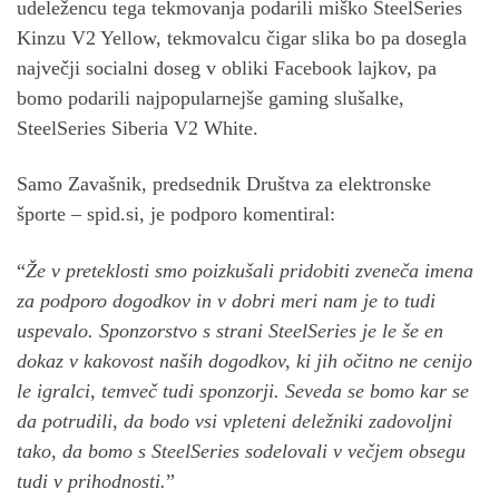
udeležencu tega tekmovanja podarili miško SteelSeries
Kinzu V2 Yellow, tekmovalcu čigar slika bo pa dosegla
največji socialni doseg v obliki Facebook lajkov, pa
bomo podarili najpopularnejše gaming slušalke,
SteelSeries Siberia V2 White.
Samo Zavašnik, predsednik Društva za elektronske
športe – spid.si, je podporo komentiral:
“
Že v preteklosti smo poizkušali pridobiti zveneča imena
za podporo dogodkov in v dobri meri nam je to tudi
uspevalo. Sponzorstvo s strani SteelSeries je le še en
dokaz v kakovost naših dogodkov, ki jih očitno ne cenijo
le igralci, temveč tudi sponzorji. Seveda se bomo kar se
da potrudili, da bodo vsi vpleteni deležniki zadovoljni
tako, da bomo s SteelSeries sodelovali v večjem obsegu
tudi v prihodnosti.
”