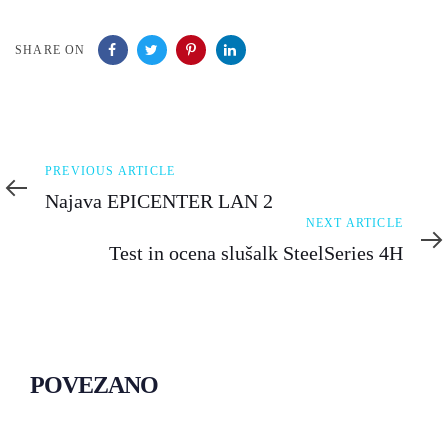
SHARE ON
Previous
PREVIOUS ARTICLE
Article
Najava EPICENTER LAN 2
Next
NEXT ARTICLE
Article
Test in ocena slušalk SteelSeries 4H
POVEZANO