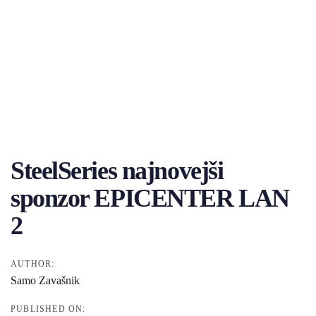
Post
navigation
SteelSeries najnovejši
sponzor EPICENTER LAN
2
AUTHOR:
Samo Zavašnik
PUBLISHED ON: