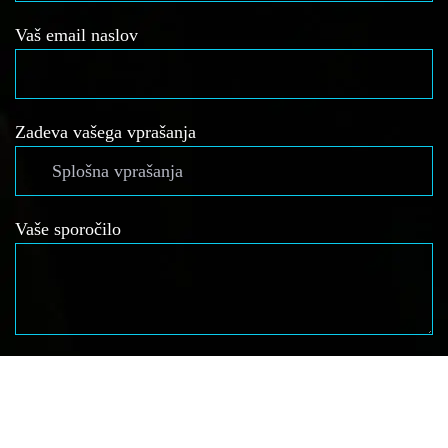
Vaš email naslov
Zadeva vašega vprašanja
Vaše sporočilo
Strinjam se s splošnimi pogoji poslovanja in
zasebnosti ter prijavo na e-novice