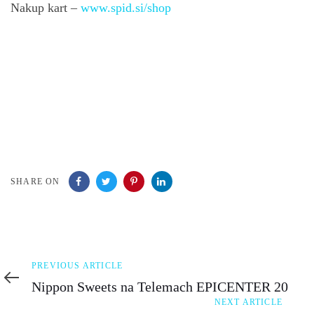
Nakup kart –
www.spid.si/shop
SHARE ON
Previous
PREVIOUS ARTICLE
Article
Nippon Sweets na Telemach EPICENTER 20
Next
NEXT ARTICLE