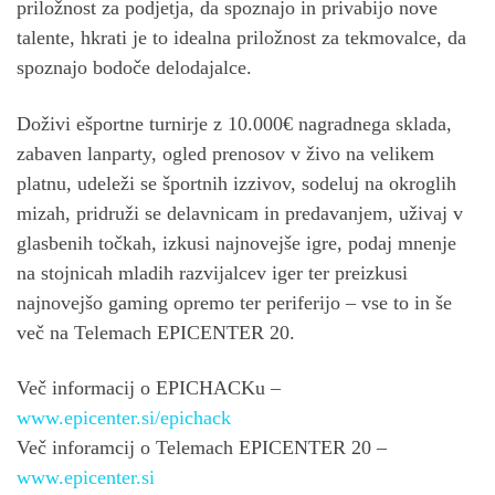
priložnost za podjetja, da spoznajo in privabijo nove
talente, hkrati je to idealna priložnost za tekmovalce, da
spoznajo bodoče delodajalce.
Doživi ešportne turnirje z 10.000€ nagradnega sklada,
zabaven lanparty, ogled prenosov v živo na velikem
platnu, udeleži se športnih izzivov, sodeluj na okroglih
mizah, pridruži se delavnicam in predavanjem, uživaj v
glasbenih točkah, izkusi najnovejše igre, podaj mnenje
na stojnicah mladih razvijalcev iger ter preizkusi
najnovejšo gaming opremo ter periferijo – vse to in še
več na Telemach EPICENTER 20.
Več informacij o EPICHACKu –
www.epicenter.si/epichack
Več inforamcij o Telemach EPICENTER 20 –
www.epicenter.si