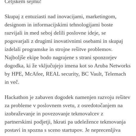
Celjskem sejmu!
Skupaj z entuziasti nad inovacijami, marketingom,
designom in informacijskimi tehnologijami boste
razvijali in med seboj delili poslovne ideje, se
pogovarjali z drugimi inovativnimi osebami in skupaj
izdelali programske in strojne rešitve problemov.
Najboljše ekipe bodo nagrajene s strani sponzorjev
dogodka, ki že vključujejo imena kot so Aruba Networks
by HPE, McAfee, REAL security, BC Vault, Telemach
in več.
Hackathon je zabaven dogodek namenjen razvoju rešitev
za probleme v poslovnem svetu, z osredotočanjem na
izobraževanje in povezovanje tekmovalcev z
partnerskimi podjetji, hkrati pa udeležence tekmovanja
postavi in spozna s sceno startupov. Je neprecenljiva