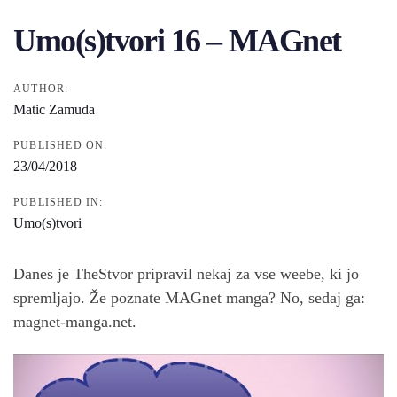
navigation
Umo(s)tvori 16 – MAGnet
AUTHOR:
Matic Zamuda
PUBLISHED ON:
23/04/2018
PUBLISHED IN:
Umo(s)tvori
Danes je TheStvor pripravil nekaj za vse weebe, ki jo
spremljajo. Že poznate MAGnet manga? No, sedaj ga:
magnet-manga.net.