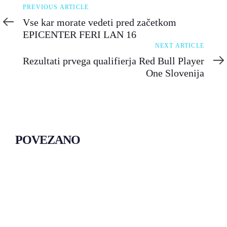
Previous
PREVIOUS ARTICLE
Article
Vse kar morate vedeti pred začetkom
EPICENTER FERI LAN 16
Next
NEXT ARTICLE
Article
Rezultati prvega qualifierja Red Bull Player
One Slovenija
POVEZANO