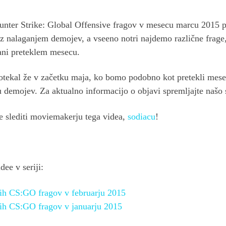
unter Strike: Global Offensive fragov v mesecu marcu 2015 
 z nalaganjem demojev, a vseeno notri najdemo različne frage, 
lani preteklem mesecu.
otekal že v začetku maja, ko bomo podobno kot pretekli mese
u demojev. Za aktualno informacijo o objavi spremljajte našo 
e slediti moviemakerju tega videa,
sodiacu
!
dee v seriji:
ih CS:GO fragov v februarju 2015
ih CS:GO fragov v januarju 2015