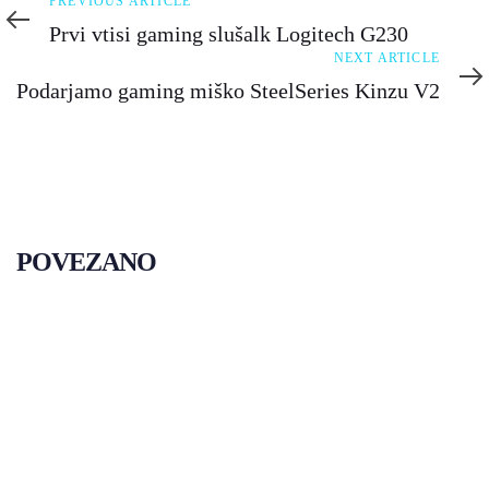
Previous
PREVIOUS ARTICLE
Article
Prvi vtisi gaming slušalk Logitech G230
Next
NEXT ARTICLE
Article
Podarjamo gaming miško SteelSeries Kinzu V2
POVEZANO