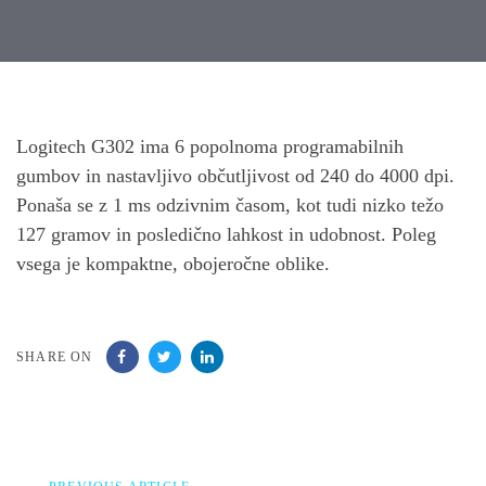
Post
navigation
Logitech G302 ima 6 popolnoma programabilnih
gumbov in nastavljivo občutljivost od 240 do 4000 dpi.
Ponaša se z 1 ms odzivnim časom, kot tudi nizko težo
127 gramov in posledično lahkost in udobnost. Poleg
vsega je kompaktne, obojeročne oblike.
SHARE ON