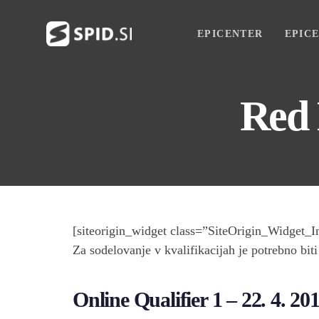
Skip
Skip
links
to
EPICENTER
EPIC
primary
navigation
Skip
Red 
to
content
[siteorigin_widget class=”SiteOrigin_Widget_
Za sodelovanje v kvalifikacijah je potrebno bi
Online Qualifier 1 – 22. 4. 20