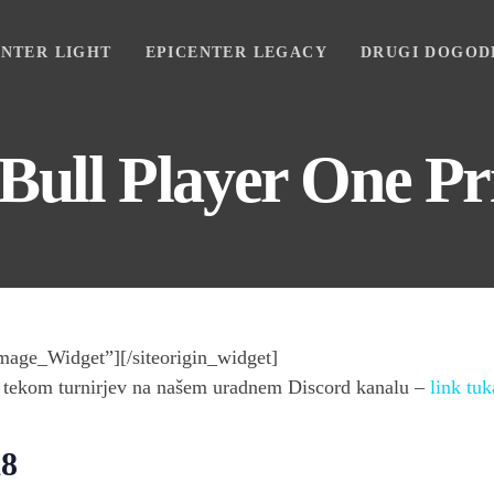
ENTER LIGHT
EPICENTER LEGACY
DRUGI DOGOD
Bull Player One Pr
Image_Widget”]
[/siteorigin_widget]
ti tekom turnirjev na našem uradnem Discord kanalu –
link tuk
18