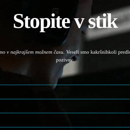
Stopite v stik
mo v najkrajšem možnem času.
Veseli smo kakršnihkoli predlo
pozivov.