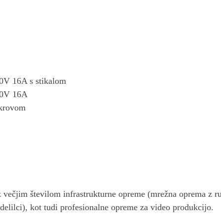
230V 16A s stikalom
230V 16A
pokrovom
čjim številom infrastrukturne opreme (mrežna oprema z ruterj
delilci), kot tudi profesionalne opreme za video produkcijo.