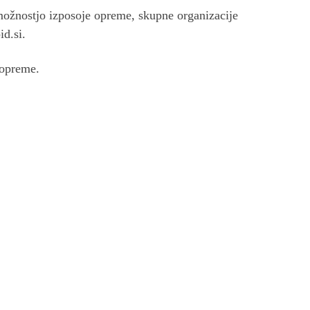
z možnostjo izposoje opreme, skupne organizacije
d.si
.
 opreme.