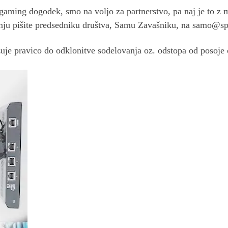
čji gaming dogodek, smo na voljo za partnerstvo, pa naj je to 
anju pišite predsedniku društva, Samu Zavašniku, na
samo@spi
žuje pravico do odklonitve sodelovanja oz. odstopa od posoje