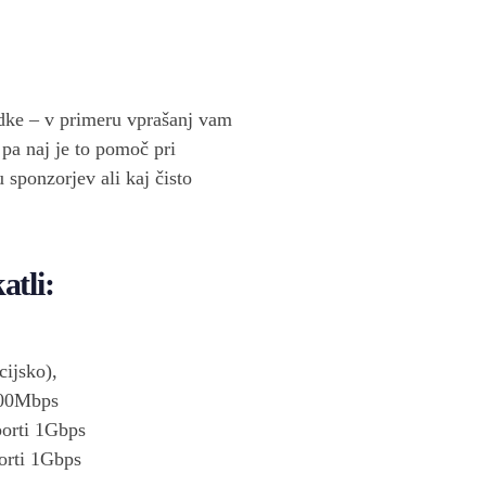
dke – v primeru vprašanj vam
 pa naj je to pomoč pri
u sponzorjev ali kaj čisto
atli:
ijsko),
100Mbps
orti 1Gbps
rti 1Gbps