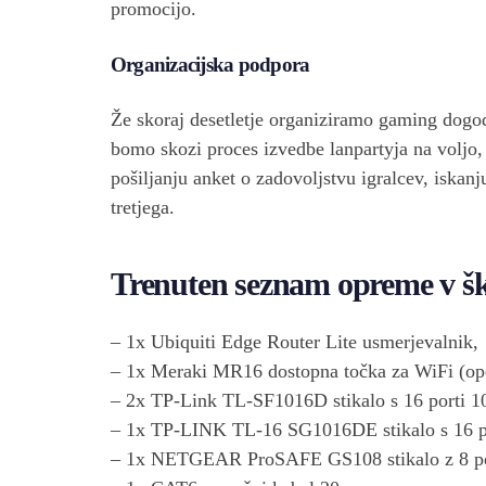
promocijo.
Organizacijska podpora
Že skoraj desetletje organiziramo gaming dogo
bomo skozi proces izvedbe lanpartyja na voljo,
pošiljanju anket o zadovoljstvu igralcev, iskanj
tretjega.
Trenuten seznam opreme v šk
– 1x Ubiquiti Edge Router Lite usmerjevalnik,
– 1x Meraki MR16 dostopna točka za WiFi (opc
– 2x TP-Link TL-SF1016D stikalo s 16 porti 
– 1x TP-LINK TL-16 SG1016DE stikalo s 16 p
– 1x NETGEAR ProSAFE GS108 stikalo z 8 po