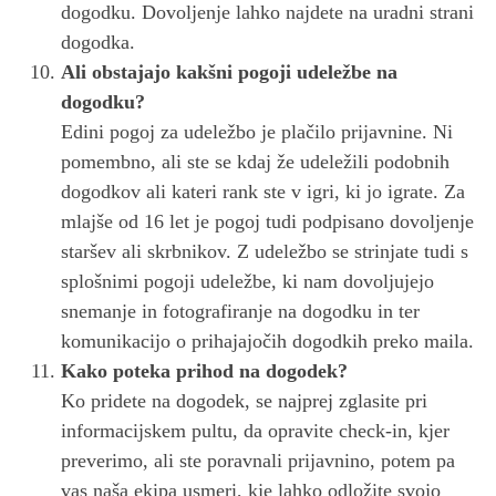
dogodku. Dovoljenje lahko najdete na uradni strani
dogodka.
Ali obstajajo kakšni pogoji udeležbe na
dogodku?
Edini pogoj za udeležbo je plačilo prijavnine. Ni
pomembno, ali ste se kdaj že udeležili podobnih
dogodkov ali kateri rank ste v igri, ki jo igrate. Za
mlajše od 16 let je pogoj tudi podpisano dovoljenje
staršev ali skrbnikov. Z udeležbo se strinjate tudi s
splošnimi pogoji udeležbe, ki nam dovoljujejo
snemanje in fotografiranje na dogodku in ter
komunikacijo o prihajajočih dogodkih preko maila.
Kako poteka prihod na dogodek?
Ko pridete na dogodek, se najprej zglasite pri
informacijskem pultu, da opravite check-in, kjer
preverimo, ali ste poravnali prijavnino, potem pa
vas naša ekipa usmeri, kje lahko odložite svojo