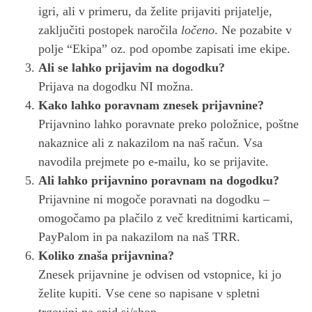
igri, ali v primeru, da želite prijaviti prijatelje,
zaključiti postopek naročila
ločeno
. Ne pozabite v
polje “Ekipa” oz. pod opombe zapisati ime ekipe.
Ali se lahko prijavim na dogodku?
Prijava na dogodku NI možna.
Kako lahko poravnam znesek prijavnine?
Prijavnino lahko poravnate preko položnice, poštne
nakaznice ali z nakazilom na naš račun. Vsa
navodila prejmete po e-mailu, ko se prijavite.
Ali lahko prijavnino poravnam na dogodku?
Prijavnine ni mogoče poravnati na dogodku –
omogočamo pa plačilo z več kreditnimi karticami,
PayPalom in pa nakazilom na naš TRR.
Koliko znaša prijavnina?
Znesek prijavnine je odvisen od vstopnice, ki jo
želite kupiti. Vse cene so napisane v spletni
trgovini na spid.si/shop.