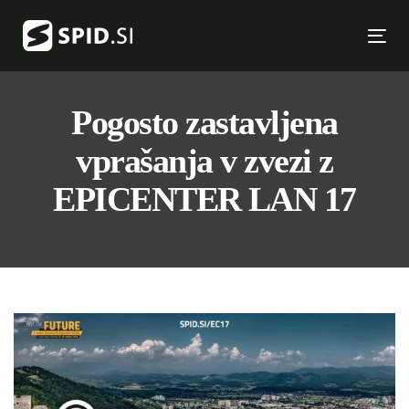
Skip
Skip
links
to
Tog
primary
nav
navigation
Skip
Pogosto zastavljena
to
vprašanja v zvezi z
content
EPICENTER LAN 17