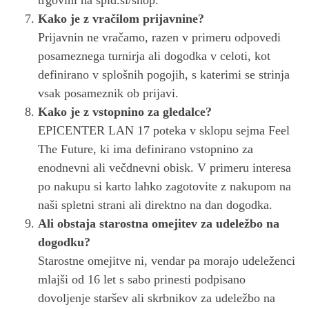
Kako je z vračilom prijavnine?
Prijavnin ne vračamo, razen v primeru odpovedi
posameznega turnirja ali dogodka v celoti, kot
definirano v splošnih pogojih, s katerimi se strinja
vsak posameznik ob prijavi.
Kako je z vstopnino za gledalce?
EPICENTER LAN 17 poteka v sklopu sejma Feel
The Future, ki ima definirano vstopnino za
enodnevni ali večdnevni obisk. V primeru interesa
po nakupu si karto lahko zagotovite z nakupom na
naši spletni strani ali direktno na dan dogodka.
Ali obstaja starostna omejitev za udeležbo na
dogodku?
Starostne omejitve ni, vendar pa morajo udeleženci
mlajši od 16 let s sabo prinesti podpisano
dovoljenje staršev ali skrbnikov za udeležbo na