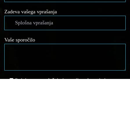
Zadeva vašega vprašanja
Vaše sporočilo
Strinjam se s splošnimi pogoji poslovanja in
zasebnosti ter prijavo na e-novice