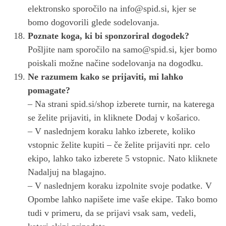
elektronsko sporočilo na
info@spid.si
, kjer se
bomo dogovorili glede sodelovanja.
Poznate koga, ki bi sponzoriral dogodek?
Pošljite nam sporočilo na
samo@spid.si
, kjer bomo
poiskali možne načine sodelovanja na dogodku.
Ne razumem kako se prijaviti, mi lahko
pomagate?
– Na strani spid.si/shop izberete turnir, na katerega
se želite prijaviti, in kliknete Dodaj v košarico.
– V naslednjem koraku lahko izberete, koliko
vstopnic želite kupiti – če želite prijaviti npr. celo
ekipo, lahko tako izberete 5 vstopnic. Nato kliknete
Nadaljuj na blagajno.
– V naslednjem koraku izpolnite svoje podatke. V
Opombe lahko napišete ime vaše ekipe. Tako bomo
tudi v primeru, da se prijavi vsak sam, vedeli,