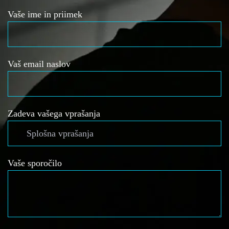
Vaše ime in priimek
Vaš email naslov
Zadeva vašega vprašanja
Vaše sporočilo