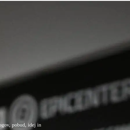
gov, pobud, idej in