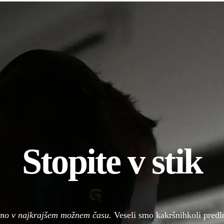
Stopite v stik
mo v najkrajšem možnem času.
Veseli smo kakršnihkoli predlo