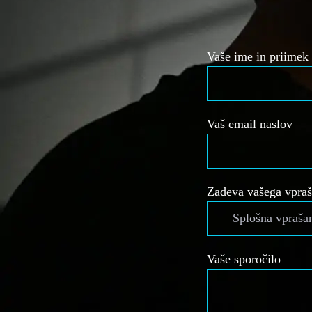
Vaše ime in priimek
Vaš email naslov
Zadeva vašega vpraš
Vaše sporočilo