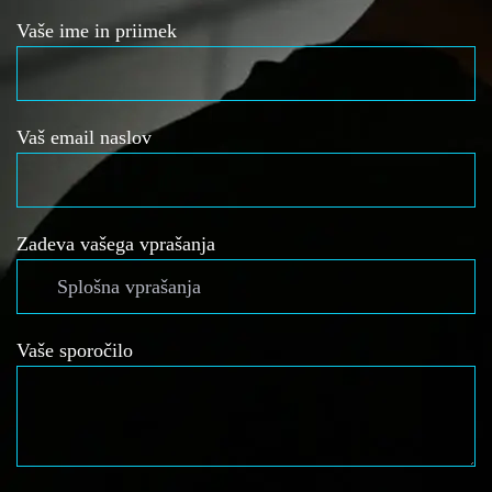
Vaše ime in priimek
Vaš email naslov
Zadeva vašega vprašanja
Vaše sporočilo