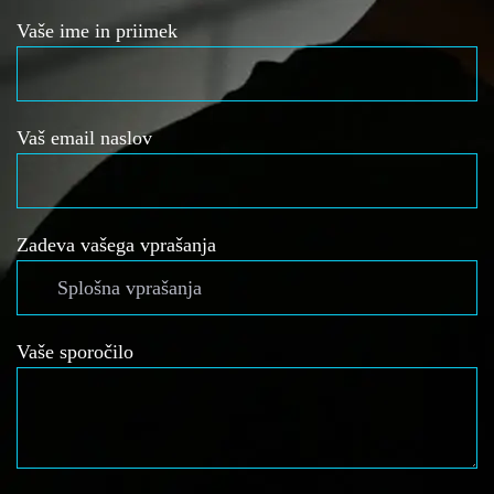
Vaše ime in priimek
Vaš email naslov
Zadeva vašega vprašanja
Vaše sporočilo