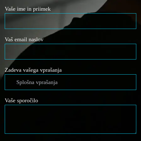
Vaše ime in priimek
Vaš email naslov
Zadeva vašega vprašanja
Vaše sporočilo