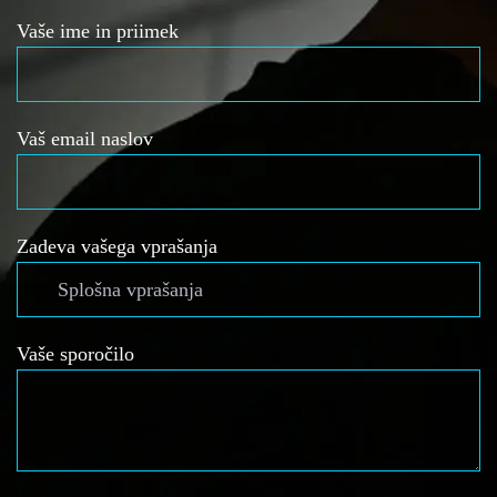
Vaše ime in priimek
Vaš email naslov
Zadeva vašega vprašanja
Vaše sporočilo