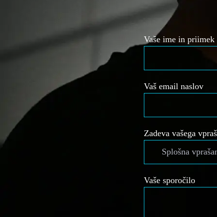
Vaše ime in priimek
Vaš email naslov
Zadeva vašega vpraš
Vaše sporočilo