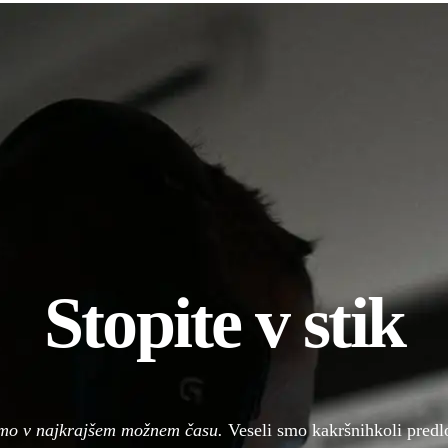
Stopite v stik
mo v najkrajšem možnem času.
Veseli smo kakršnihkoli predlo