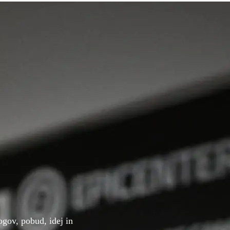
gov, pobud, idej in