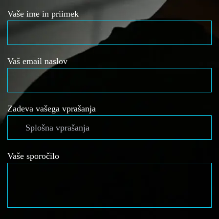
Vaše ime in priimek
Vaš email naslov
Zadeva vašega vprašanja
Vaše sporočilo