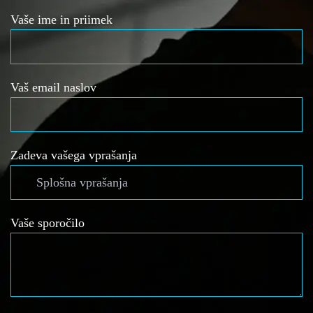
Vaše ime in priimek
Vaš email naslov
Zadeva vašega vprašanja
Vaše sporočilo