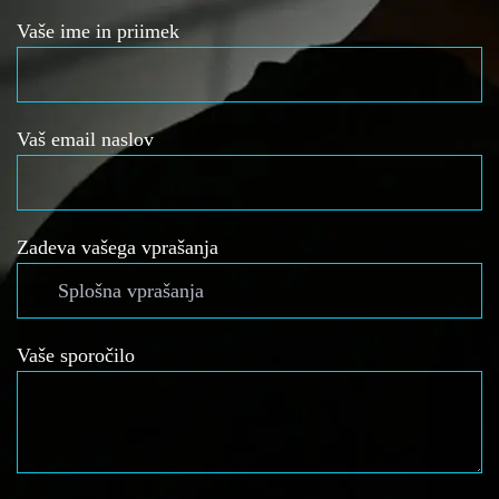
Vaše ime in priimek
Vaš email naslov
Zadeva vašega vprašanja
Vaše sporočilo